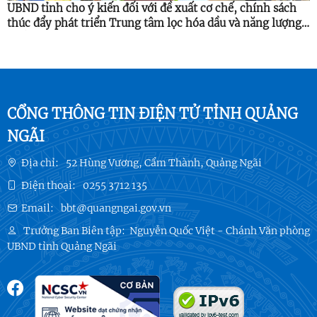
UBND tỉnh cho ý kiến đối với đề xuất cơ chế, chính sách
thúc đẩy phát triển Trung tâm lọc hóa dầu và năng lượng
quốc gia
CỔNG THÔNG TIN ĐIỆN TỬ TỈNH QUẢNG
NGÃI
Địa chỉ:
52 Hùng Vương, Cẩm Thành, Quảng Ngãi
Điện thoại:
0255 3712 135
Email:
bbt@quangngai.gov.vn
Trưởng Ban Biên tập:
Nguyễn Quốc Việt - Chánh Văn phòng
UBND tỉnh Quảng Ngãi