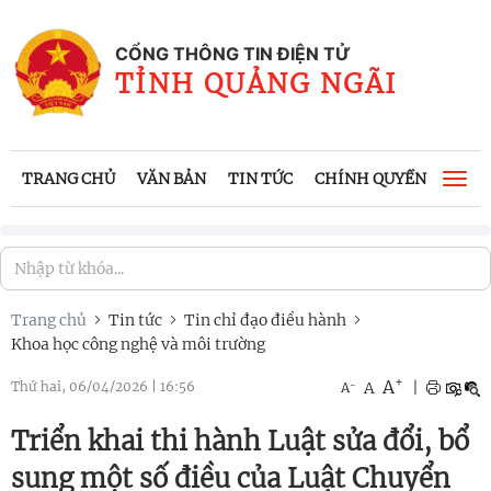
CỔNG THÔNG TIN ĐIỆN TỬ
TỈNH QUẢNG NGÃI
TRANG CHỦ
VĂN BẢN
TIN TỨC
CHÍNH QUYỀN
CÔNG
Togg
navi
Trang chủ
Tin tức
Tin chỉ đạo điều hành
Khoa học công nghệ và môi trường
+
A
-
A
|
Thứ hai, 06/04/2026
|
16:56
A
Triển khai thi hành Luật sửa đổi, bổ
sung một số điều của Luật Chuyển