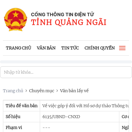
CỔNG THÔNG TIN ĐIỆN TỬ
TỈNH QUẢNG NGÃI
TRANG CHỦ
VĂN BẢN
TIN TỨC
CHÍNH QUYỀN
CÔNG
Togg
navi
Trang chủ
Chuyên mục
Văn bản lấy về
Tiêu đề văn bản
Về việc góp ý đối với Hồ sơ dự thảo Thông tư
Số hiệu
6135/UBND-CNXD
Cơ q
Phạm vi
---
Ngày