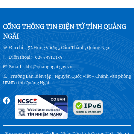
CỔNG THÔNG TIN ĐIỆN TỬ TỈNH QUẢNG
NGÃI
Địa chỉ:
52 Hùng Vương, Cẩm Thành, Quảng Ngãi
Điện thoại:
0255 3712 135
Email:
bbt@quangngai.gov.vn
Trưởng Ban Biên tập:
Nguyễn Quốc Việt - Chánh Văn phòng
UBND tỉnh Quảng Ngãi
Bản quyền thuộc về Ủy Ban Nhân Dân tỉnh Quảng Ngãi. Ghi rõ