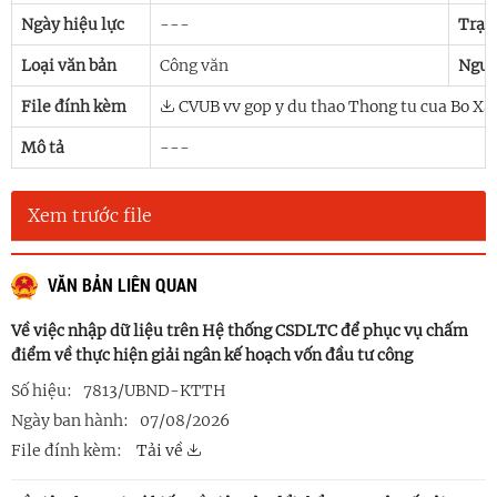
Ngày hiệu lực
---
Trạn
Loại văn bản
Công văn
Ngườ
File đính kèm
CVUB vv gop y du thao Thong tu cua Bo Xa
Mô tả
---
Xem trước file
VĂN BẢN LIÊN QUAN
Về việc nhập dữ liệu trên Hệ thống CSDLTC để phục vụ chấm
điểm về thực hiện giải ngân kế hoạch vốn đầu tư công
Số hiệu:
7813/UBND-KTTH
Ngày ban hành:
07/08/2026
File đính kèm:
Tải về