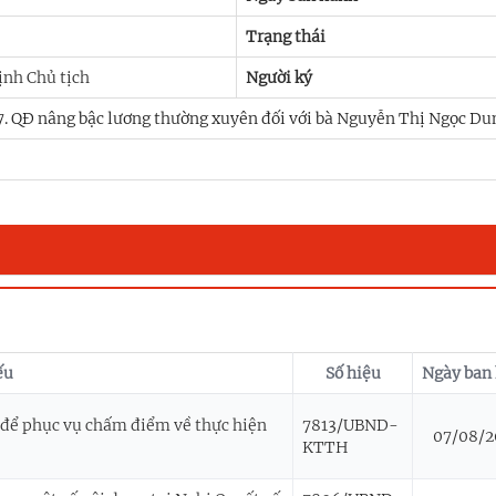
Trạng thái
̣nh Chủ tịch
Người ký
7. QĐ nâng bậc lương thường xuyên đối với bà Nguyễn Thị Ngọc Du
ếu
Số hiệu
Ngày ban
 để phục vụ chấm điểm về thực hiện
7813/UBND-
07/08/2
KTTH