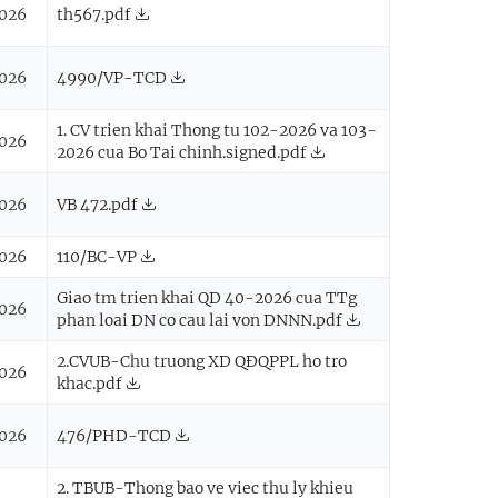
026
th567.pdf
026
4990/VP-TCD
1. CV trien khai Thong tu 102-2026 va 103-
026
2026 cua Bo Tai chinh.signed.pdf
026
VB 472.pdf
026
110/BC-VP
Giao tm trien khai QD 40-2026 cua TTg
026
phan loai DN co cau lai von DNNN.pdf
2.CVUB-Chu truong XD QĐQPPL ho tro
026
khac.pdf
026
476/PHD-TCD
2. TBUB-Thong bao ve viec thu ly khieu