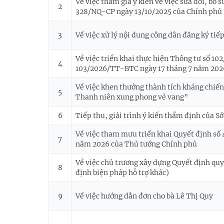
Về việc tham gia ý kiến về việc sửa đổi, bổ 
2
328/NQ-CP ngày 13/10/2025 của Chính phủ
3
Về việc xử lý nội dung công dân đăng ký tiế
Về việc triển khai thực hiện Thông tư số 1
4
103/2026/TT-BTC ngày 17 tháng 7 năm 2026
Về việc khen thưởng thành tích kháng chiến
5
Thanh niên xung phong vẻ vang"
6
Tiếp thu, giải trình ý kiến thẩm định của S
Về việc tham mưu triển khai Quyết định s
7
năm 2026 của Thủ tướng Chính phủ
Về việc chủ trương xây dựng Quyết định qu
8
định biện pháp hỗ trợ khác)
9
Về việc hướng dẫn đơn cho bà Lê Thị Quy