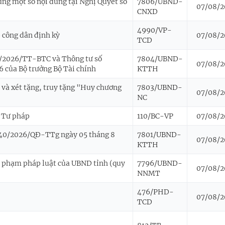
sung một số nội dung tại Nghị Quyết số
7806/UBND-
07/08/2
CNXD
4990/VP-
p công dân định kỳ
07/08/2
TCD
02/2026/TT-BTC và Thông tư số
7804/UBND-
07/08/2
 của Bộ trưởng Bộ Tài chính
KTTH
 và xét tặng, truy tặng "Huy chương
7803/UBND-
07/08/2
NC
ở Tư pháp
110/BC-VP
07/08/2
ố 40/2026/QĐ-TTg ngày 05 tháng 8
7801/UBND-
07/08/2
KTTH
y phạm pháp luật của UBND tỉnh (quy
7796/UBND-
07/08/2
NNMT
476/PHD-
07/08/2
TCD