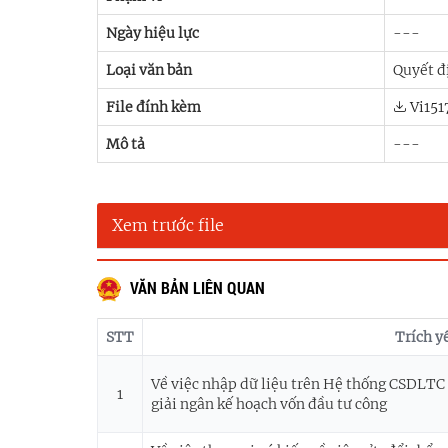
Ngày hiệu lực
---
Loại văn bản
Quyết đi
File đính kèm
Vi151
Mô tả
---
Xem trước file
VĂN BẢN LIÊN QUAN
STT
Trích y
Về việc nhập dữ liệu trên Hệ thống CSDLTC
1
giải ngân kế hoạch vốn đầu tư công