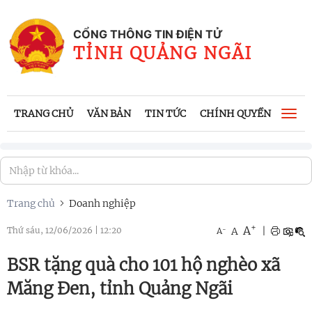
CỔNG THÔNG TIN ĐIỆN TỬ
TỈNH QUẢNG NGÃI
TRANG CHỦ
VĂN BẢN
TIN TỨC
CHÍNH QUYỀN
CÔNG
Togg
navi
Trang chủ
Doanh nghiệp
+
A
-
A
|
Thứ sáu, 12/06/2026
|
12:20
A
BSR tặng quà cho 101 hộ nghèo xã
Măng Đen, tỉnh Quảng Ngãi