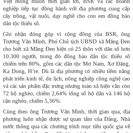
Việt mong muốn thời gian tới, BSR và các doanh
nghiệp tiếp tục đồng hành với địa phương cung cấp
cây trồng, vật nuôi, dạy nghề cho con em đồng bào
dân tộc thiểu số.
Ghi nhận đóng góp vì cộng đồng của BSR, ông
Trương Văn Minh, Phó Chủ tịch UBND xã Măng Đen
cho biết xã Măng Đen hiện có 25 thôn với dân số hơn
10.300 người, trong đó đồng bào dân tộc thiểu số
chiếm trên 80%, gồm các dân tộc Mơ Nam, Xơ Đăng,
Ka Dong, H’re. Dù là địa phương có nhiều tiềm năng
phát triển kinh tế, du lịch, nông nghiệp công nghệ cao
và các sản phẩm đặc trưng nhưng toàn xã hiện vẫn còn
72 hộ nghèo, chiếm 2,64% tổng số hộ dân và 146 hộ
cận nghèo, chiếm 5,36%.
Cùng theo ông Trương Văn Minh, thời gian qua, địa
phương luôn nhận được sự quan tâm của Đảng, Nhà
nước thông qua các chương trình mục tiêu quốc gia về