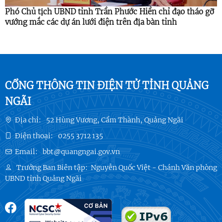
Phó Chủ tịch UBND tỉnh Trần Phước Hiền chỉ đạo tháo gỡ
vướng mắc các dự án lưới điện trên địa bàn tỉnh
CỔNG THÔNG TIN ĐIỆN TỬ TỈNH QUẢNG
NGÃI
Địa chỉ:
52 Hùng Vương, Cẩm Thành, Quảng Ngãi
Điện thoại:
0255 3712 135
Email:
bbt@quangngai.gov.vn
Trưởng Ban Biên tập:
Nguyễn Quốc Việt - Chánh Văn phòng
UBND tỉnh Quảng Ngãi