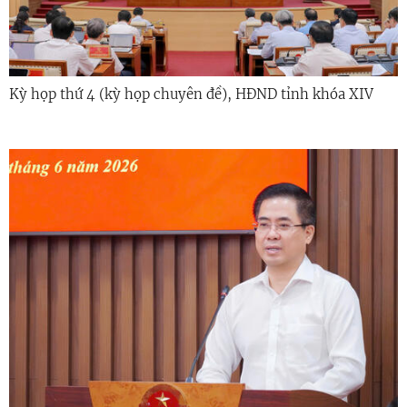
Kỳ họp thứ 4 (kỳ họp chuyên đề), HĐND tỉnh khóa XIV