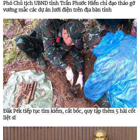
Phó Chủ tịch UBND tỉnh Trần Phước Hiền chỉ đạo tháo gỡ
vướng mắc các dự án lưới điện trên địa bàn tỉnh
Đăk Pék tiếp tục tìm kiếm, cất bốc, quy tập thêm 5 hài cốt
liệt sĩ