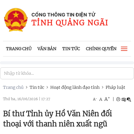
CỔNG THÔNG TIN ĐIỆN TỬ
TỈNH QUẢNG NGÃI
TRANG CHỦ
VĂN BẢN
TIN TỨC
CHÍNH QUYỀN
CÔNG
Togg
navi
Trang chủ
Tin tức
Hoạt động lãnh đạo tỉnh
Pháp luật
+
A
-
A
|
Thứ ba, 16/06/2026
|
17:27
A
Bí thư Tỉnh ủy Hồ Văn Niên đối
thoại với thanh niên xuất ngũ