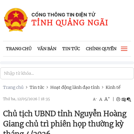
CỔNG THÔNG TIN ĐIỆN TỬ
TỈNH QUẢNG NGÃI
TRANG CHỦ
VĂN BẢN
TIN TỨC
CHÍNH QUYỀN
CÔNG
Togg
navi
Trang chủ
Tin tức
Hoạt động lãnh đạo tỉnh
Kinh tế
+
A
-
A
|
Thứ ba, 12/05/2026
|
18:35
A
Chủ tịch UBND tỉnh Nguyễn Hoàng
Giang chủ trì phiên họp thường kỳ