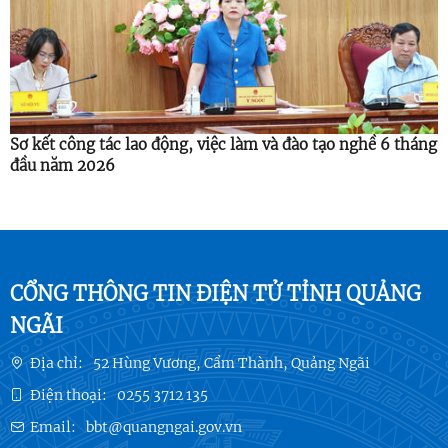
Sơ kết công tác lao động, việc làm và đào tạo nghề 6 tháng
đầu năm 2026
CỔNG THÔNG TIN ĐIỆN TỬ TỈNH QUẢNG
NGÃI
Địa chỉ:
52 Hùng Vương, Cẩm Thành, Quảng Ngãi
Điện thoại:
0255 3712 135
Email:
bbt@quangngai.gov.vn