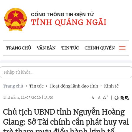
CỔNG THÔNG TIN ĐIỆN TỬ
TỈNH QUẢNG NGÃI
TRANG CHỦ
VĂN BẢN
TIN TỨC
CHÍNH QUYỀN
CÔNG
Togg
navi
Trang chủ
Tin tức
Hoạt động lãnh đạo tỉnh
Kinh tế
+
A
-
A
|
Thứ năm, 14/05/2026
|
13:50
A
Chủ tịch UBND tỉnh Nguyễn Hoàng
Giang: Sở Tài chính cần phát huy vai