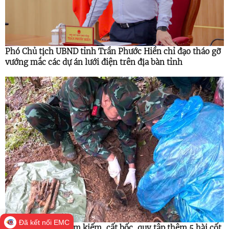
Phó Chủ tịch UBND tỉnh Trần Phước Hiền chỉ đạo tháo gỡ
vướng mắc các dự án lưới điện trên địa bàn tỉnh
Đã kết nối EMC
Đăk Pék tiếp tục tìm kiếm, cất bốc, quy tập thêm 5 hài cốt