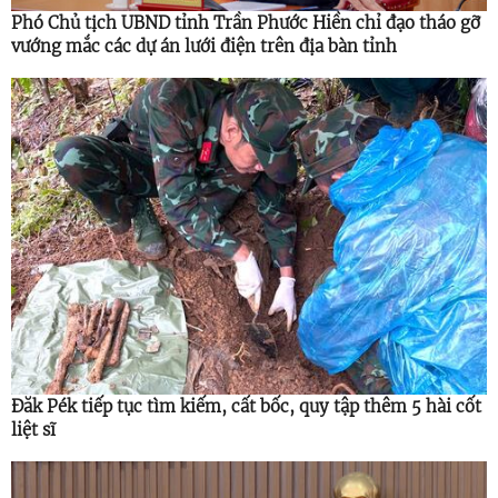
Phó Chủ tịch UBND tỉnh Trần Phước Hiền chỉ đạo tháo gỡ
vướng mắc các dự án lưới điện trên địa bàn tỉnh
Đăk Pék tiếp tục tìm kiếm, cất bốc, quy tập thêm 5 hài cốt
liệt sĩ