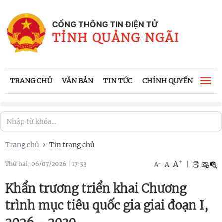
CỔNG THÔNG TIN ĐIỆN TỬ
TỈNH QUẢNG NGÃI
TRANG CHỦ
VĂN BẢN
TIN TỨC
CHÍNH QUYỀN
CÔNG
Togg
navi
Trang chủ
Tin trang chủ
+
A
-
A
|
Thứ hai, 06/07/2026
|
17:33
A
Khẩn trương triển khai Chương
trình mục tiêu quốc gia giai đoạn I,