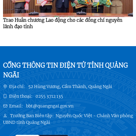
Trao Huân chương Lao động cho các đồng chí nguyên
lãnh đạo tỉnh
CỔNG THÔNG TIN ĐIỆN TỬ TỈNH QUẢNG
NGÃI
Địa chỉ:
52 Hùng Vương, Cẩm Thành, Quảng Ngãi
Điện thoại:
0255 3712 135
Email:
bbt@quangngai.gov.vn
Trưởng Ban Biên tập:
Nguyễn Quốc Việt - Chánh Văn phòng
UBND tỉnh Quảng Ngãi