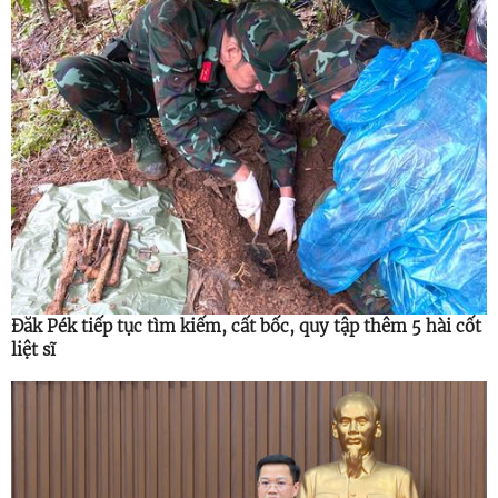
Đăk Pék tiếp tục tìm kiếm, cất bốc, quy tập thêm 5 hài cốt
liệt sĩ