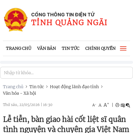
CỔNG THÔNG TIN ĐIỆN TỬ
TỈNH QUẢNG NGÃI
TRANG CHỦ
VĂN BẢN
TIN TỨC
CHÍNH QUYỀN
CÔNG
Togg
navi
Trang chủ
Tin tức
Hoạt động lãnh đạo tỉnh
Văn hóa - Xã hội
+
A
-
A
|
Thứ sáu, 22/05/2026
|
16:30
A
Lễ tiễn, bàn giao hài cốt liệt sĩ quân
tình nguyện và chuyên gia Việt Nam