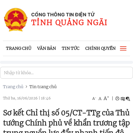
CỔNG THÔNG TIN ĐIỆN TỬ
TỈNH QUẢNG NGÃI
TRANG CHỦ
VĂN BẢN
TIN TỨC
CHÍNH QUYỀN
CÔNG
Togg
navi
Trang chủ
Tin trang chủ
+
A
-
A
|
Thứ ba, 16/06/2026
|
18:46
A
Sơ kết Chỉ thị số 05/CT-TTg của Thủ
tướng Chính phủ về khẩn trương tập