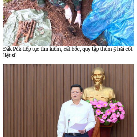
Đăk Pék tiếp tục tìm kiếm, cất bốc, quy tập thêm 5 hài cốt
liệt sĩ