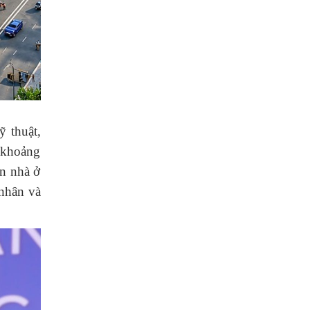
 thuật,
 khoảng
n nhà ở
 nhân và