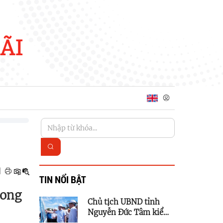
ÃI
|
TIN NỔI BẬT
hong
Chủ tịch UBND tỉnh
Nguyễn Đức Tâm kiểm
tra tiến độ các dự án