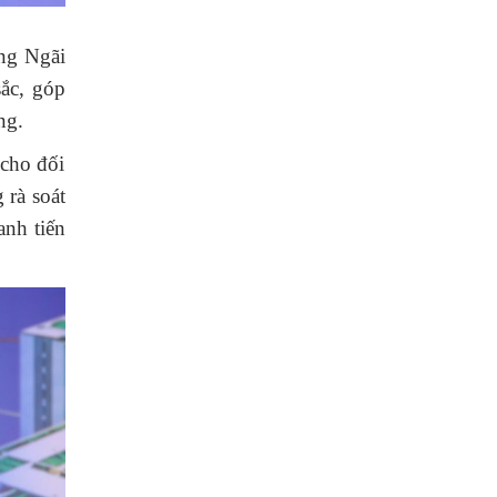
ng Ngãi
sắc, góp
ng.
 cho đối
 rà soát
anh tiến