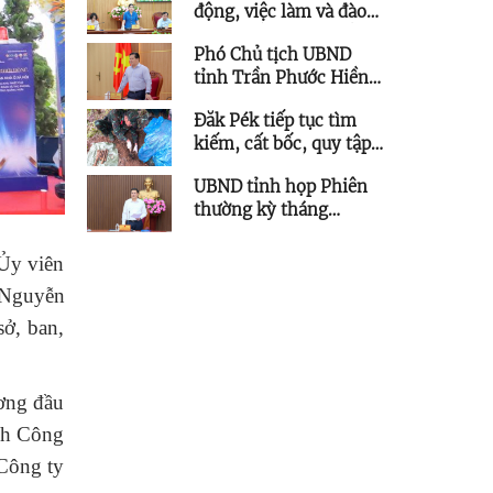
động, việc làm và đào
Công nghệ
tạo nghề 6 tháng đầu
Phó Chủ tịch UBND
năm 2026
tỉnh Trần Phước Hiền
chỉ đạo tháo gỡ vướng
Đăk Pék tiếp tục tìm
mắc các dự án lưới điện
kiếm, cất bốc, quy tập
trên địa bàn tỉnh
thêm 5 hài cốt liệt sĩ
UBND tỉnh họp Phiên
thường kỳ tháng
7/2026
Ủy viên
 Nguyễn
ở, ban,
ơng đầu
nh Công
Công ty