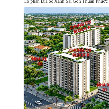
Cổ phần Địa ốc Xanh Sài Gòn Thuận Phước là