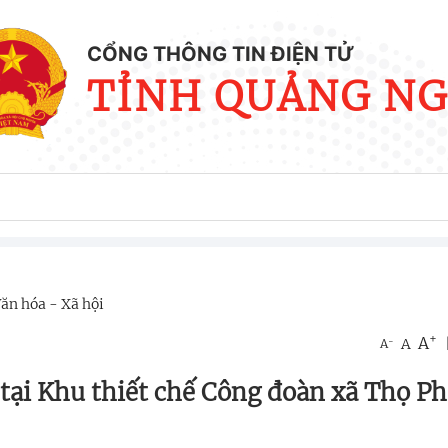
CỔNG THÔNG TIN ĐIỆN TỬ
TỈNH QUẢNG NG
ăn hóa - Xã hội
+
A
-
A
A
 tại Khu thiết chế Công đoàn xã Thọ P