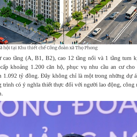
ã hội tại Khu thiết chế Công đoàn xã Thọ Phong
ao tầng (A, B1, B2), cao 12 tầng nổi và 1 tầng tum kỹ
g cấp khoảng 1.200 căn hộ, phục vụ nhu cầu an cư cho
n 1.092 tỷ đồng. Đây không chỉ là một trong những dự á
 trình có ý nghĩa thiết thực đối với người lao động, công
n.