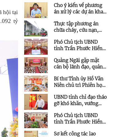
Cho ý kiến về phương
trọng điểm của Hòa
hội tại
án xử lý các dự án khai
Phát tại KKT Dung Quất
thác quỹ đất để phát
.092 tỷ
Thực tập phương án
triển kết cấu hạ tầng
chữa cháy, cứu nạn,
trên địa bàn phía Tây
cứu hộ tại Trung tâm
tỉnh
Phó Chủ tịch UBND
Hội nghị và Triển lãm
tỉnh Trần Phước Hiền
tỉnh Quảng Ngãi
chủ trì họp giao ban
Quảng Ngãi gặp mặt
triển khai thực hiện
cán bộ lãnh đạo, quản
Nghị quyết 57
lý thuộc diện Ban
Bí thư Tỉnh ủy Hồ Văn
Thường vụ Tỉnh ủy
Niên chủ trì Phiên họp
quản lý được quy hoạch
Ban Chỉ đạo các công
chức vụ cao hơn
UBND tỉnh chỉ đạo tháo
trình trọng điểm
gỡ khó khăn, vướng
mắc cho các dự án tồn
Phó Chủ tịch UBND
đọng, kéo dài
tỉnh Trần Phước Hiền
làm việc với Trung tâm
Sơ kết công tác lao
Ứng dụng Khoa học và