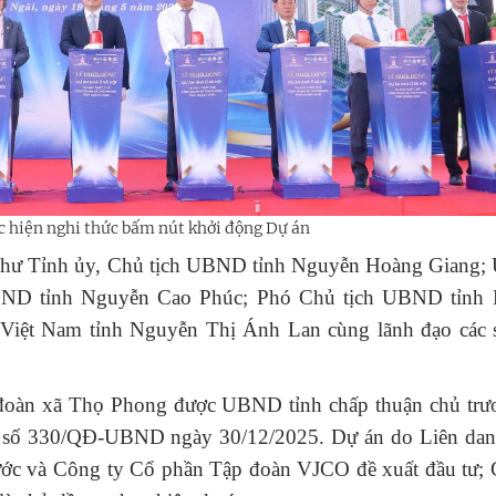
c hiện nghi thức bấm nút khởi động Dự án
 thư Tỉnh ủy, Chủ tịch UBND tỉnh Nguyễn Hoàng Giang; 
ĐND tỉnh Nguyễn Cao Phúc; Phó Chủ tịch UBND tỉnh
ệt Nam tỉnh Nguyễn Thị Ánh Lan cùng lãnh đạo các s
g đoàn xã Thọ Phong được UBND tỉnh chấp thuận chủ trư
định số 330/QĐ-UBND ngày 30/12/2025. Dự án do Liên da
ớc và Công ty Cổ phần Tập đoàn VJCO đề xuất đầu tư; 