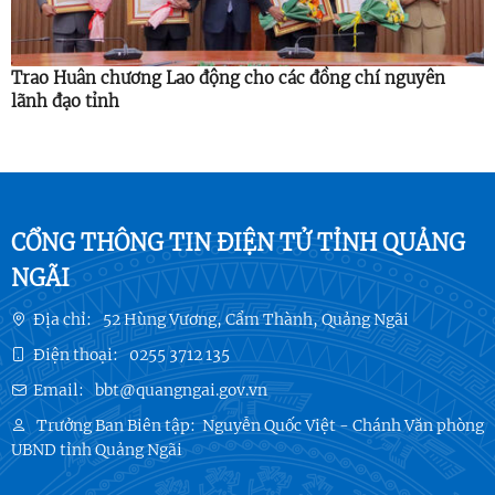
Trao Huân chương Lao động cho các đồng chí nguyên
lãnh đạo tỉnh
CỔNG THÔNG TIN ĐIỆN TỬ TỈNH QUẢNG
NGÃI
Địa chỉ:
52 Hùng Vương, Cẩm Thành, Quảng Ngãi
Điện thoại:
0255 3712 135
Email:
bbt@quangngai.gov.vn
Trưởng Ban Biên tập:
Nguyễn Quốc Việt - Chánh Văn phòng
UBND tỉnh Quảng Ngãi