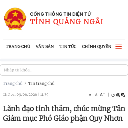
CỔNG THÔNG TIN ĐIỆN TỬ
TỈNH QUẢNG NGÃI
TRANG CHỦ
VĂN BẢN
TIN TỨC
CHÍNH QUYỀN
CÔNG
Togg
navi
Trang chủ
Tin trang chủ
+
A
-
A
|
Thứ ba, 09/06/2026
|
11:39
A
Lãnh đạo tỉnh thăm, chúc mừng Tân
Giám mục Phó Giáo phận Quy Nhơn