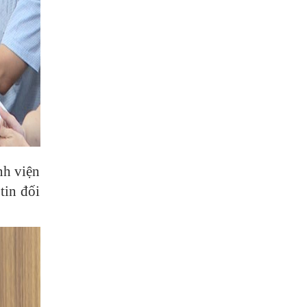
nh viện
tin đối