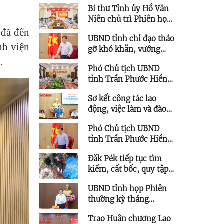
Bí thư Tỉnh ủy Hồ Văn
Thường vụ Tỉnh ủy
Niên chủ trì Phiên họp
quản lý được quy hoạch
Ban Chỉ đạo các công
 đã đến
chức vụ cao hơn
UBND tỉnh chỉ đạo tháo
trình trọng điểm
nh viện
gỡ khó khăn, vướng
mắc cho các dự án tồn
.
Phó Chủ tịch UBND
đọng, kéo dài
tỉnh Trần Phước Hiền
làm việc với Trung tâm
Sơ kết công tác lao
Ứng dụng Khoa học và
động, việc làm và đào
Công nghệ
tạo nghề 6 tháng đầu
Phó Chủ tịch UBND
năm 2026
tỉnh Trần Phước Hiền
chỉ đạo tháo gỡ vướng
Đăk Pék tiếp tục tìm
mắc các dự án lưới điện
kiếm, cất bốc, quy tập
trên địa bàn tỉnh
thêm 5 hài cốt liệt sĩ
UBND tỉnh họp Phiên
thường kỳ tháng
7/2026
Trao Huân chương Lao