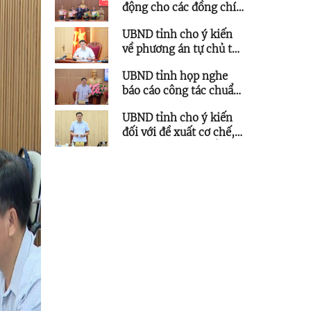
động cho các đồng chí
nguyên lãnh đạo tỉnh
UBND tỉnh cho ý kiến
về phương án tự chủ tài
chính đối với Trường
UBND tỉnh họp nghe
Đại học Phạm Văn
báo cáo công tác chuẩn
Đồng
bị chuỗi sự kiện quan
UBND tỉnh cho ý kiến
trọng trong tháng
đối với đề xuất cơ chế,
8/2026
chính sách thúc đẩy
phát triển Trung tâm
lọc hóa dầu và năng
lượng quốc gia