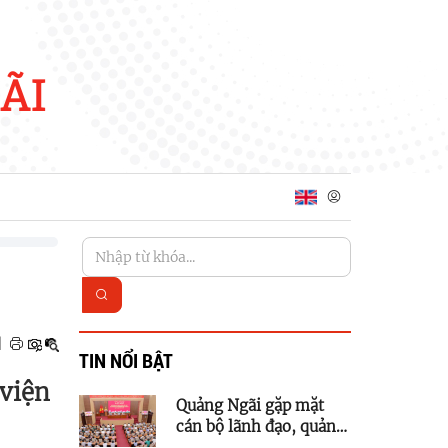
ÃI
|
TIN NỔI BẬT
viện
Quảng Ngãi gặp mặt
cán bộ lãnh đạo, quản
lý thuộc diện Ban