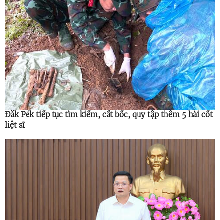
Đăk Pék tiếp tục tìm kiếm, cất bốc, quy tập thêm 5 hài cốt
liệt sĩ