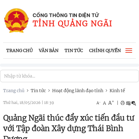
CỔNG THÔNG TIN ĐIỆN TỬ
TỈNH QUẢNG NGÃI
TRANG CHỦ
VĂN BẢN
TIN TỨC
CHÍNH QUYỀN
CÔNG
Togg
navi
Trang chủ
Tin tức
Hoạt động lãnh đạo tỉnh
Kinh tế
+
A
-
A
|
Thứ hai, 18/05/2026
|
18:39
A
Quảng Ngãi thúc đẩy xúc tiến đầu tư
với Tập đoàn Xây dựng Thái Bình