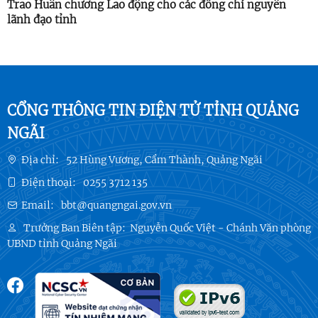
Trao Huân chương Lao động cho các đồng chí nguyên
lãnh đạo tỉnh
CỔNG THÔNG TIN ĐIỆN TỬ TỈNH QUẢNG
NGÃI
Địa chỉ:
52 Hùng Vương, Cẩm Thành, Quảng Ngãi
Điện thoại:
0255 3712 135
Email:
bbt@quangngai.gov.vn
Trưởng Ban Biên tập:
Nguyễn Quốc Việt - Chánh Văn phòng
UBND tỉnh Quảng Ngãi