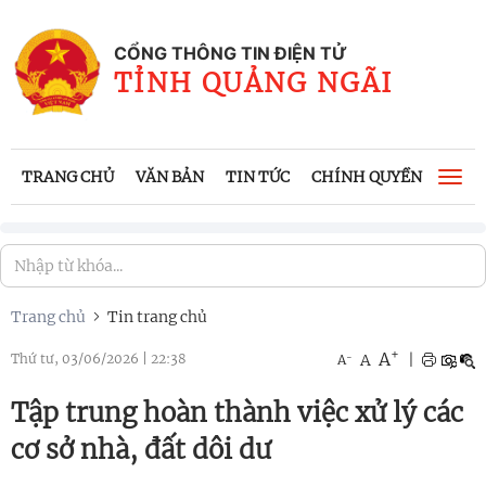
CỔNG THÔNG TIN ĐIỆN TỬ
TỈNH QUẢNG NGÃI
TRANG CHỦ
VĂN BẢN
TIN TỨC
CHÍNH QUYỀN
CÔNG
Togg
navi
Trang chủ
Tin trang chủ
+
A
-
A
|
Thứ tư, 03/06/2026
|
22:38
A
Tập trung hoàn thành việc xử lý các
cơ sở nhà, đất dôi dư