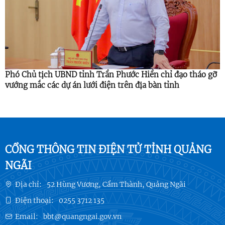
Phó Chủ tịch UBND tỉnh Trần Phước Hiền chỉ đạo tháo gỡ
vướng mắc các dự án lưới điện trên địa bàn tỉnh
CỔNG THÔNG TIN ĐIỆN TỬ TỈNH QUẢNG
NGÃI
Địa chỉ:
52 Hùng Vương, Cẩm Thành, Quảng Ngãi
Điện thoại:
0255 3712 135
Email:
bbt@quangngai.gov.vn