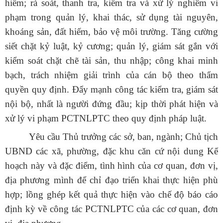
hiếm; rà soát, thanh tra, kiểm tra và xử lý nghiêm vi
phạm trong quản lý, khai thác, sử dụng tài nguyên,
khoáng sản, đất hiếm, bảo vệ môi trường. Tăng cường
siết chặt kỷ luật, kỷ cương; quản lý, giám sát gắn với
kiểm soát chặt chẽ tài sản, thu nhập; công khai minh
bạch, trách nhiệm giải trình của cán bộ theo thẩm
quyền quy định. Đẩy mạnh công tác kiểm tra, giám sát
nội bộ, nhất là người đứng đầu; kịp thời phát hiện và
xử lý vi phạm PCTNLPTC theo quy định pháp luật.
Yêu cầu T
hủ trưởng các sở, ban, ngành; Chủ tịch
UBND các xã, phường, đặc khu
c
ăn cứ nội dung Kế
hoạch này và đặc điểm, tình hình của cơ quan, đơn vị,
địa phương mình để chỉ đạo triển khai thực hiện phù
hợp; lồng ghép kết quả thực hiện vào chế độ báo cáo
định kỳ về công tác PCTNLPTC của các cơ quan, đơn