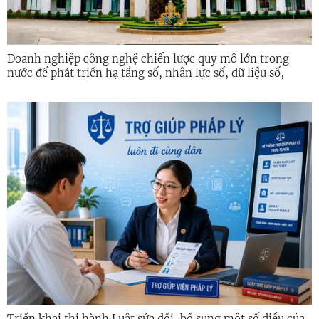
Doanh nghiệp công nghệ chiến lược quy mô lớn trong
nước để phát triển hạ tầng số, nhân lực số, dữ liệu số,
công nghệ chiến lược, an ninh mạng giai đoạn 2026 -
2030 trên địa bàn tỉnh Quảng Ngãi
Triển khai thi hành Luật sửa đổi, bổ sung một số điều của