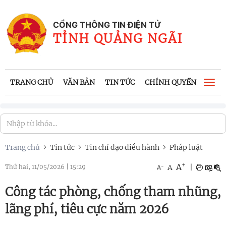
CỔNG THÔNG TIN ĐIỆN TỬ
TỈNH QUẢNG NGÃI
TRANG CHỦ
VĂN BẢN
TIN TỨC
CHÍNH QUYỀN
CÔNG
Togg
navi
Trang chủ
Tin tức
Tin chỉ đạo điều hành
Pháp luật
+
A
-
A
|
Thứ hai, 11/05/2026
|
15:29
A
Công tác phòng, chống tham nhũng,
lãng phí, tiêu cực năm 2026