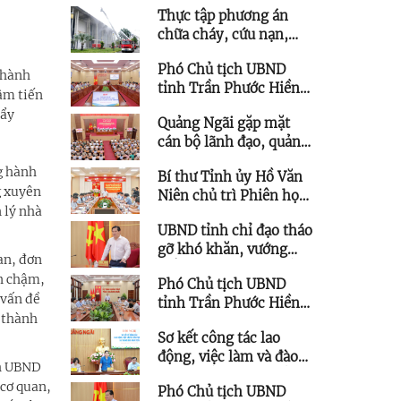
Thực tập phương án
triển kết cấu hạ tầng
chữa cháy, cứu nạn,
trên địa bàn phía Tây
cứu hộ tại Trung tâm
tỉnh
Phó Chủ tịch UBND
Hội nghị và Triển lãm
 hành
tỉnh Trần Phước Hiền
tỉnh Quảng Ngãi
ậm tiến
chủ trì họp giao ban
đẩy
Quảng Ngãi gặp mặt
triển khai thực hiện
cán bộ lãnh đạo, quản
Nghị quyết 57
lý thuộc diện Ban
g hành
Bí thư Tỉnh ủy Hồ Văn
Thường vụ Tỉnh ủy
g xuyên
Niên chủ trì Phiên họp
quản lý được quy hoạch
 lý nhà
Ban Chỉ đạo các công
chức vụ cao hơn
UBND tỉnh chỉ đạo tháo
trình trọng điểm
gỡ khó khăn, vướng
an, đơn
mắc cho các dự án tồn
òn chậm,
Phó Chủ tịch UBND
đọng, kéo dài
 vấn đề
tỉnh Trần Phước Hiền
 thành
làm việc với Trung tâm
Sơ kết công tác lao
Ứng dụng Khoa học và
động, việc làm và đào
Công nghệ
ch UBND
tạo nghề 6 tháng đầu
 cơ quan,
Phó Chủ tịch UBND
năm 2026