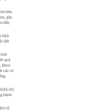
văn hóa
hạm, gây
ùn đẩy
ủa Nhà
ệt đối
 chức
kết quả
, khen
c các cơ
hống
 hiện chỉ
ơng hành
iệm tổ