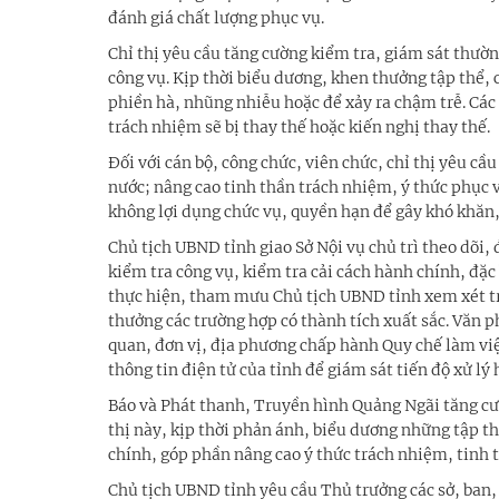
đánh giá chất lượng phục vụ.
Chỉ thị yêu cầu tăng cường kiểm tra, giám sát thườ
công vụ. Kịp thời biểu dương, khen thưởng tập thể,
phiền hà, nhũng nhiễu hoặc để xảy ra chậm trễ. Các 
trách nhiệm sẽ bị thay thế hoặc kiến nghị thay thế.
Đối với cán bộ, công chức, viên chức, chỉ thị yêu 
nước; nâng cao tinh thần trách nhiệm, ý thức phục 
không lợi dụng chức vụ, quyền hạn để gây khó khăn, 
Chủ tịch UBND tỉnh giao Sở Nội vụ chủ trì theo dõi, 
kiểm tra công vụ, kiểm tra cải cách hành chính, đặc 
thực hiện, tham mưu Chủ tịch UBND tỉnh xem xét tr
thưởng các trường hợp có thành tích xuất sắc. Văn 
quan, đơn vị, địa phương chấp hành Quy chế làm việ
thông tin điện tử của tỉnh để giám sát tiến độ xử lý 
Báo và Phát thanh, Truyền hình Quảng Ngãi tăng cườ
thị này, kịp thời phản ánh, biểu dương những tập th
chính, góp phần nâng cao ý thức trách nhiệm, tinh 
Chủ tịch UBND tỉnh yêu cầu Thủ trưởng các sở, ban,