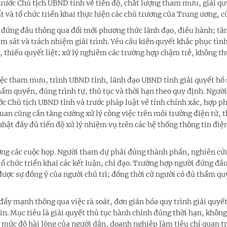
 trước Chủ tịch UBND tỉnh về tiến độ, chất lượng tham mưu, giải qu
và tổ chức triển khai thực hiện các chủ trương của Trung ương, củ
 đứng đầu thông qua đổi mới phương thức lãnh đạo, điều hành; tă
m sát và trách nhiệm giải trình. Yêu cầu kiên quyết khắc phục tìn
 thiếu quyết liệt; xử lý nghiêm các trường hợp chậm trễ, không th
u việc tham mưu, trình UBND tỉnh, lãnh đạo UBND tỉnh giải quyết hồ 
ẩm quyền, đúng trình tự, thủ tục và thời hạn theo quy định. Ngườ
c Chủ tịch UBND tỉnh và trước pháp luật về tính chính xác, hợp p
 quan cũng cần tăng cường xử lý công việc trên môi trường điện tử, 
nhật đầy đủ tiến độ xử lý nhiệm vụ trên các hệ thống thông tin điệ
ợng các cuộc họp. Người tham dự phải đúng thành phần, nghiên cứu
tổ chức triển khai các kết luận, chỉ đạo. Trường hợp người đứng đầ
được sự đồng ý của người chủ trì; đồng thời cử người có đủ thẩm q
đẩy mạnh thông qua việc rà soát, đơn giản hóa quy trình giải quyết
n. Mục tiêu là giải quyết thủ tục hành chính đúng thời hạn, không
ấy mức độ hài lòng của người dân, doanh nghiệp làm tiêu chí quan t