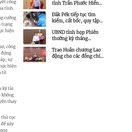
yết công
tỉnh Trần Phước Hiền
a tỉnh.
chỉ đạo tháo gỡ vướng
Đăk Pék tiếp tục tìm
mắc các dự án lưới điện
ng cường
kiếm, cất bốc, quy tập
trên địa bàn tỉnh
h trạng
thêm 5 hài cốt liệt sĩ
ực hiện
UBND tỉnh họp Phiên
thường kỳ tháng
7/2026
sơ, công
Trao Huân chương Lao
i đứng
động cho các đồng chí
háp, sự
nguyên lãnh đạo tỉnh
thực hiện
n tử
 kỹ tài
u không
uyền thay
 thủ tục
 để xảy
rọng