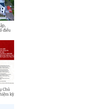
lập,
ố điều
h đô thị
vụ Chủ
nhiệm kỳ