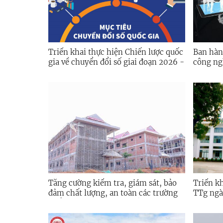
Triển khai thực hiện Chiến lược quốc
Ban hàn
gia về chuyển đổi số giai đoạn 2026 -
công ng
2030, định hướng đến năm 2045
năm gia
trên địa bàn tỉnh Quảng Ngãi
Quảng N
Tăng cường kiểm tra, giám sát, bảo
Triển k
đảm chất lượng, an toàn các trường
TTg ngày 09/
phổ thông nội trú liên cấp tại các xã
Chính p
biên giới
phát triển kinh
đoạn 20