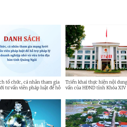
ch tổ chức, cá nhân tham gia
Triển khai thực hiện nội dun
i tư vấn viên pháp luật để hỗ
vấn của HĐND tỉnh Khóa XIV 
p lý cho doanh nghiệp nhỏ và
họp thứ 5
 địa bàn tỉnh