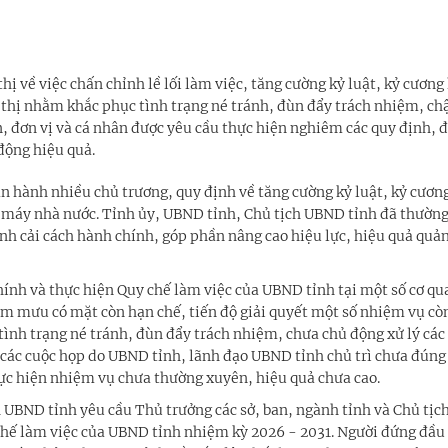
ị về việc chấn chỉnh lề lối làm việc, tăng cường kỷ luật, kỷ cương
ỉ thị nhằm khắc phục tình trạng né tránh, đùn đẩy trách nhiệm, ch
, đơn vị và cá nhân được yêu cầu thực hiện nghiêm các quy định, 
động hiệu quả.
n hành nhiều chủ trương, quy định về tăng cường kỷ luật, kỷ cươn
bộ máy nhà nước. Tỉnh ủy, UBND tỉnh, Chủ tịch UBND tỉnh đã thườn
ạnh cải cách hành chính, góp phần nâng cao hiệu lực, hiệu quả quản
hính và thực hiện Quy chế làm việc của UBND tỉnh tại một số cơ qu
am mưu có mặt còn hạn chế, tiến độ giải quyết một số nhiệm vụ c
 tình trạng né tránh, đùn đẩy trách nhiệm, chưa chủ động xử lý các
 các cuộc họp do UBND tỉnh, lãnh đạo UBND tỉnh chủ trì chưa đúng
thực hiện nhiệm vụ chưa thường xuyên, hiệu quả chưa cao.
ch UBND tỉnh yêu cầu Thủ trưởng các sở, ban, ngành tỉnh và Chủ tị
chế làm việc của UBND tỉnh nhiệm kỳ 2026 - 2031. Người đứng đầu