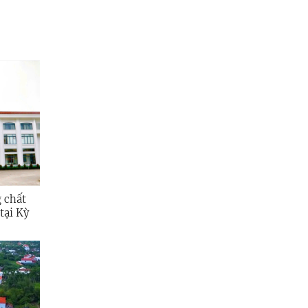
g chất
tại Kỳ