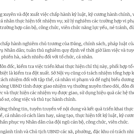
ng xuyên và đột xuất việc chấp hành kỷ luật, kỷ cương hành chính, 
 cá nhân thực hiện tốt nhiệm vụ; xử lý nghiêm các trường hợp vi p
trường hợp cán bộ, công chức, viên chức năng lực yếu, né tránh, đ
cầu chấp hành nghiêm chủ trương của Đảng, chính sách, pháp luật c
vụ Nhân dân; tuân thủ nghiêm quy định về thời giờ làm việc và tuy
phiền hà, sách nhiễu đối với tổ chức, cá nhân.
đôn đốc, kiểm tra việc triển khai thực hiện chỉ thị này, phối hợp tổ
biệt là kiểm tra đột xuất. Sở Nội vụ cũng có trách nhiệm tổng hợp 
ách nhiệm đối với tập thể, cá nhân vi phạm và đề nghị biểu dương
phòng UBND tỉnh được giao nhiệm vụ thường xuyên theo dõi, đôn đố
c và thực hiện các nhiệm vụ được giao, sử dụng hiệu quả các hệ t
hồ sơ, công việc và thủ tục hành chính.
ng thông tin, tuyên truyền về nội dung và kết quả triển khai thực
ể, cá nhân có cách làm hay, sáng tạo, thực hiện tốt kỷ luật, kỷ cư
thần phục vụ Nhân dân của đội ngũ cán bộ, công chức, viên chức.
 ngành tỉnh và Chủ tịch UBND các xã, phường, đặc khu có trách nh