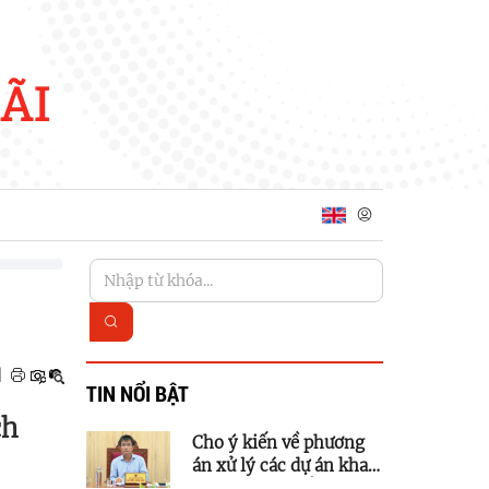
ÃI
|
TIN NỔI BẬT
ch
Cho ý kiến về phương
án xử lý các dự án khai
thác quỹ đất để phát