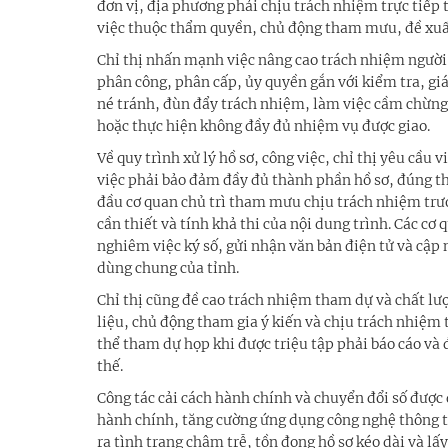
đơn vị, địa phương phải chịu trách nhiệm trực tiếp
việc thuộc thẩm quyền, chủ động tham mưu, đề xuất 
Chỉ thị nhấn mạnh việc nâng cao trách nhiệm người
phân công, phân cấp, ủy quyền gắn với kiểm tra, giá
né tránh, đùn đẩy trách nhiệm, làm việc cầm chừng,
hoặc thực hiện không đầy đủ nhiệm vụ được giao.
Về quy trình xử lý hồ sơ, công việc, chỉ thị yêu cầ
việc phải bảo đảm đầy đủ thành phần hồ sơ, đúng th
đầu cơ quan chủ trì tham mưu chịu trách nhiệm trướ
cần thiết và tính khả thi của nội dung trình. Các cơ
nghiêm việc ký số, gửi nhận văn bản điện tử và cập 
dùng chung của tỉnh.
Chỉ thị cũng đề cao trách nhiệm tham dự và chất lư
liệu, chủ động tham gia ý kiến và chịu trách nhiệm 
thể tham dự họp khi được triệu tập phải báo cáo và 
thế.
Công tác cải cách hành chính và chuyển đổi số được 
hành chính, tăng cường ứng dụng công nghệ thông ti
ra tình trạng chậm trễ, tồn đọng hồ sơ kéo dài và l