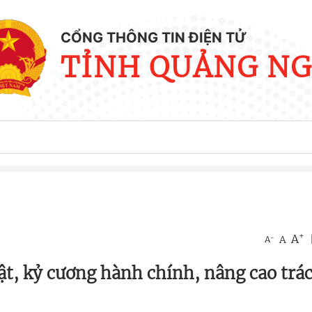
CỔNG THÔNG TIN ĐIỆN TỬ
TỈNH QUẢNG NG
+
A
-
A
A
ật, kỷ cương hành chính, nâng cao trá