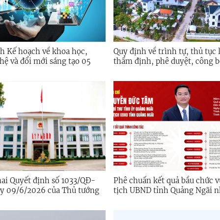
h Kế hoạch về khoa học,
Quy định về trình tự, thủ tục 
hệ và đổi mới sáng tạo 05
thẩm định, phê duyệt, công b
i đoạn 2026 - 2030 của tỉnh
chỉnh cục bộ đối với quy hoạc
gãi
và nông thôn
hai Quyết định số 1033/QĐ-
Phê chuẩn kết quả bầu chức 
6/2026 của Thủ tướng
tịch UBND tỉnh Quảng Ngãi 
hủ phê duyệt Chương trình
2026-2031
 tế số và xã hội số giai
26 - 2030 trên địa bàn tỉnh