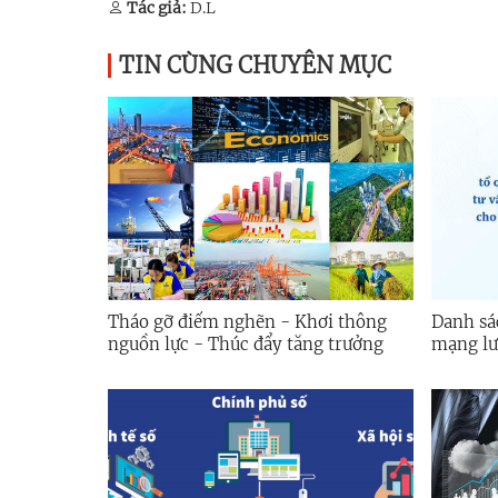
Tác giả:
D.L
TIN CÙNG CHUYÊN MỤC
Tháo gỡ điểm nghẽn - Khơi thông
Danh sá
nguồn lực - Thúc đẩy tăng trưởng
mạng lướ
trợ phá
vừa trên