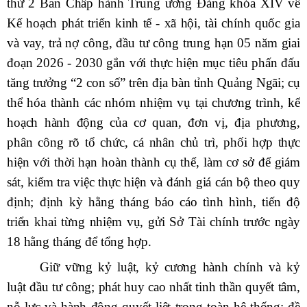
thứ 2 Ban Chấp hành Trung ương Đảng khóa XIV về
Kế hoạch phát triển kinh tế - xã hội, tài chính quốc gia
và vay, trả nợ công, đầu tư công trung hạn 05 năm giai
đoạn 2026 - 2030 gắn với thực hiện mục tiêu phấn đấu
tăng trưởng “2 con số” trên địa bàn tỉnh Quảng Ngãi; cụ
thể hóa thành các nhóm nhiệm vụ tại chương trình, kế
hoạch hành động của cơ quan, đơn vị, địa phương,
phân công rõ tổ chức, cá nhân chủ trì, phối hợp thực
hiện với thời hạn hoàn thành cụ thể, làm cơ sở để giám
sát, kiểm tra việc thực hiện và đánh giá cán bộ theo quy
định; định kỳ hằng tháng báo cáo tình hình, tiến độ
triển khai từng nhiệm vụ, gửi Sở Tài chính trước ngày
18 hằng tháng để tổng hợp.
Giữ vững kỷ luật, kỷ cương hành chính và kỷ
luật đầu tư công; phát huy cao nhất tinh thần quyết tâm,
nỗ lực và hành động quyết liệt trong toàn hệ thống; đề