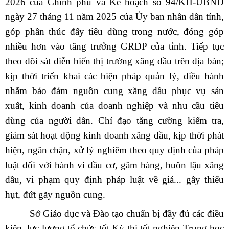
2026 của Chính phủ và Kế hoạch số 94/KH-UBND
ngày 27 tháng 11 năm 2025 của Ủy ban nhân dân tỉnh,
góp phần thúc đẩy tiêu dùng trong nước, đóng góp
nhiều hơn vào tăng trưởng GRDP của tỉnh. Tiếp tục
theo dõi sát diễn biến thị trường xăng dầu trên địa bàn;
kịp thời triển khai các biện pháp quản lý, điều hành
nhằm bảo đảm nguồn cung xăng dầu phục vụ sản
xuất, kinh doanh của doanh nghiệp và nhu cầu tiêu
dùng của người dân. Chỉ đạo tăng cường kiểm tra,
giám sát hoạt động kinh doanh xăng dầu, kịp thời phát
hiện, ngăn chặn, xử lý nghiêm theo quy định của pháp
luật đối với hành vi đầu cơ, găm hàng, buôn lậu xăng
dầu, vi phạm quy định pháp luật về giá... gây thiếu
hụt, đứt gãy nguồn cung.
Sở Giáo dục và Đào tạo chuẩn bị đầy đủ các điều
kiện, lực lượng tổ chức tốt Kỳ thi tốt nghiệp Trung học