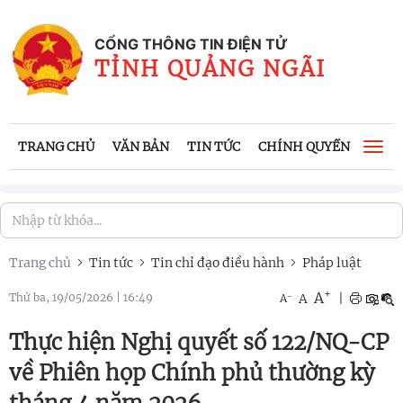
CỔNG THÔNG TIN ĐIỆN TỬ
TỈNH QUẢNG NGÃI
TRANG CHỦ
VĂN BẢN
TIN TỨC
CHÍNH QUYỀN
CÔNG
Togg
navi
Trang chủ
Tin tức
Tin chỉ đạo điều hành
Pháp luật
+
A
-
A
|
Thứ ba, 19/05/2026
|
16:49
A
Thực hiện Nghị quyết số 122/NQ-CP
về Phiên họp Chính phủ thường kỳ