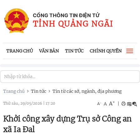
CỔNG THÔNG TIN ĐIỆN TỬ
TỈNH QUẢNG NGÃI
TRANG CHỦ
VĂN BẢN
TIN TỨC
CHÍNH QUYỀN
CÔNG
Togg
navi
Trang chủ
Tin tức
Tin từ các sở, ngành, địa phương
+
A
-
A
|
Thứ sáu, 29/05/2026
|
17:20
A
Khởi công xây dựng Trụ sở Công an
xã Ia Đal