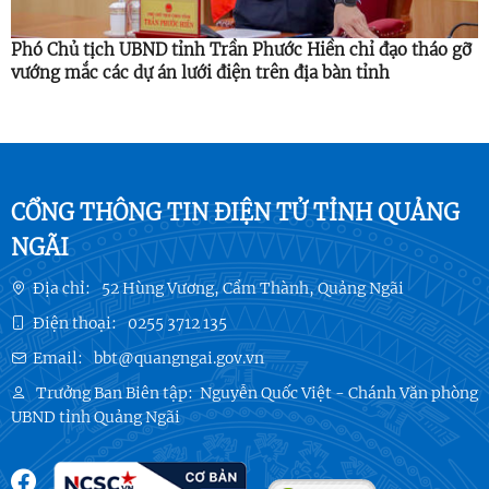
Phó Chủ tịch UBND tỉnh Trần Phước Hiền chỉ đạo tháo gỡ
vướng mắc các dự án lưới điện trên địa bàn tỉnh
CỔNG THÔNG TIN ĐIỆN TỬ TỈNH QUẢNG
NGÃI
Địa chỉ:
52 Hùng Vương, Cẩm Thành, Quảng Ngãi
Điện thoại:
0255 3712 135
Email:
bbt@quangngai.gov.vn
Trưởng Ban Biên tập:
Nguyễn Quốc Việt - Chánh Văn phòng
UBND tỉnh Quảng Ngãi