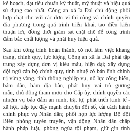
kế hoạch, đạt tiêu chuẩn kỹ thuật, mỹ thuật và hiệu quả
sử dụng cao nhất. Công an xã Ia Đal chủ động phối
hợp chặt chẽ với các đơn vị thi công và chính quyền
địa phương trong quá trình triển khai, tạo điều kiện
thuận lợi, đồng thời giám sát chặt chẽ để công trình
đảm bảo chất lượng và phát huy hiệu quả.
Sau khi công trình hoàn thành, có nơi làm việc khang
trang, chính quy, lực lượng Công an xã Ia Đal phải tập
trung xây dựng đơn vị kiểu mẫu, hiện đại; xây dựng
đội ngũ cán bộ chính quy, tinh nhuệ có bản lĩnh chính
trị vững vàng, tinh thông nghiệp vụ, nỗ lực cống hiến,
bám dân, bám địa bàn, phát huy vai trò gương
mẫu, chủ động tham mưu cho Cấp ủy, chính quyền các
nhiệm vụ bảo đảm an ninh, trật tự, phát triển kinh tế -
xã hội, tiếp tục đẩy mạnh chuyển đổi số, cải cách hành
chính phục vụ Nhân dân; phối hợp lực lượng Bộ đội
Biên phòng tuyên truyền, vận động Nhân dân chấp
hành pháp luật, phòng ngừa tội phạm, giữ gìn tình