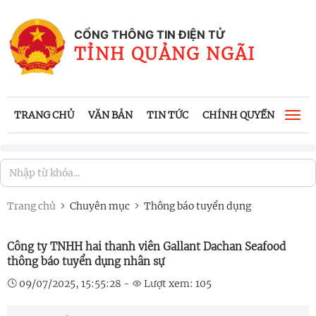
CỔNG THÔNG TIN ĐIỆN TỬ
TỈNH QUẢNG NGÃI
TRANG CHỦ
VĂN BẢN
TIN TỨC
CHÍNH QUYỀN
CÔNG
Togg
navi
Trang chủ
Chuyên mục
Thông báo tuyển dụng
Công ty TNHH hai thanh viên Gallant Dachan Seafood
thông báo tuyển dụng nhân sự
09/07/2025, 15:55:28 -
Lượt xem: 105