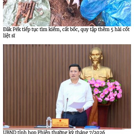
Đăk Pék tiếp tục tìm kiếm, cất bốc, quy tập thêm 5 hài cốt
liệt sĩ
UBND tỉnh họp Phiên thường kỳ tháng 7/2026