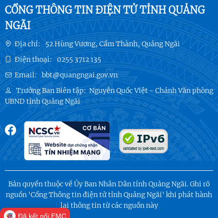
CỔNG THÔNG TIN ĐIỆN TỬ TỈNH QUẢNG
NGÃI
Địa chỉ:
52 Hùng Vương, Cẩm Thành, Quảng Ngãi
Điện thoại:
0255 3712 135
Email:
bbt@quangngai.gov.vn
Trưởng Ban Biên tập:
Nguyễn Quốc Việt - Chánh Văn phòng
UBND tỉnh Quảng Ngãi
Bản quyền thuộc về Ủy Ban Nhân Dân tỉnh Quảng Ngãi. Ghi rõ
nguồn 'Cổng Thông tin điện tử tỉnh Quảng Ngãi' khi phát hành
lại thông tin từ các nguồn này
Đã kết nối EMC