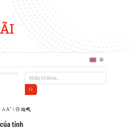
ÃI
+
A
A
|
-
 của tỉnh