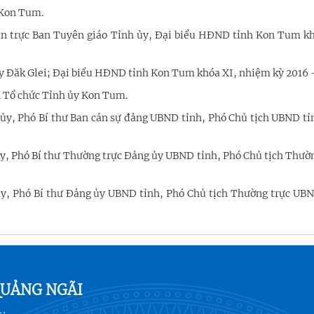
 Kon Tum.
Ban trực Ban Tuyên giáo Tỉnh ủy, Đại biểu HĐND tỉnh Kon Tum kh
ủy Đăk Glei; Đại biểu HĐND tỉnh Kon Tum khóa XI, nhiệm kỳ 2016 -
n Tổ chức Tỉnh ủy Kon Tum.
 ủy, Phó Bí thư Ban cán sự đảng UBND tỉnh, Phó Chủ tịch UBND t
y, Phó Bí thư Thường trực Đảng ủy UBND tỉnh, Phó Chủ tịch Thườ
ủy, Phó Bí thư Đảng ủy UBND tỉnh, Phó Chủ tịch Thường trực UBN
QUẢNG NGÃI