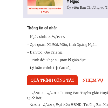
Y Ngọc
Ủy viên Ban Thường vụ T
Thông tin cá nhân
- Ngày sinh: 21/9/1977.
- Quê quán: Xã Đăk Môn, tỉnh Quảng Ngãi.
- Dân tộc: Gié Triêng.
- Trình độ: Thạc sĩ Quản lý giáo dục.
- Lý luận chính trị: Cao cấp.
QUÁ TRÌNH CÔNG TÁC
NHIỆM VỤ
- 12/2010 - 4/2011: Trưởng Ban Tuyên giáo Huyệ
Quốc hội;
- 5/2011- 4/2013, Đại biểu HĐND, Trưởng Ban Kin