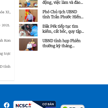
động, việc làm và đào
Công nghệ
tạo nghề 6 tháng đầu
Phó Chủ tịch UBND
óa XI,
năm 2026
tỉnh Trần Phước Hiền
chỉ đạo tháo gỡ vướng
 2021.
Đăk Pék tiếp tục tìm
mắc các dự án lưới điện
kiếm, cất bốc, quy tập
trên địa bàn tỉnh
thêm 5 hài cốt liệt sĩ
ỉnh Kon
UBND tỉnh họp Phiên
thường kỳ tháng
7/2026
ng trực
D tỉnh