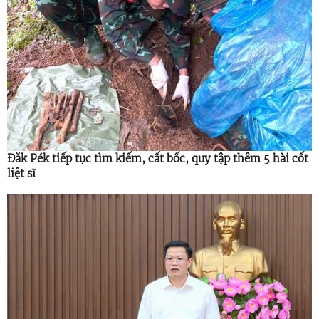
Đăk Pék tiếp tục tìm kiếm, cất bốc, quy tập thêm 5 hài cốt
liệt sĩ