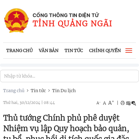
CỔNG THÔNG TIN ĐIỆN TỬ
TỈNH QUẢNG NGÃI
TRANG CHỦ
VĂN BẢN
TIN TỨC
CHÍNH QUYỀN
CÔNG
Togg
navi
Trang chủ
Tin tức
Tin Du lịch
+
A
-
A
|
Thứ hai, 30/12/2024
|
08:44
A
Thủ tướng Chính phủ phê duyệt
Nhiệm vụ lập Quy hoạch bảo quản,