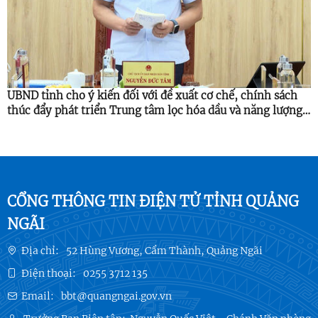
UBND tỉnh cho ý kiến đối với đề xuất cơ chế, chính sách
thúc đẩy phát triển Trung tâm lọc hóa dầu và năng lượng
quốc gia
CỔNG THÔNG TIN ĐIỆN TỬ TỈNH QUẢNG
NGÃI
Địa chỉ:
52 Hùng Vương, Cẩm Thành, Quảng Ngãi
Điện thoại:
0255 3712 135
Email:
bbt@quangngai.gov.vn