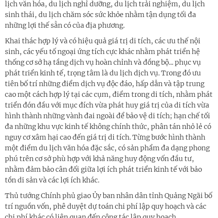
lịch văn hóa, du lịch nghỉ dưỡng, du lịch trải nghiệm, du lịch
sinh thái, du lịch chăm sóc sức khỏe nhằm tận dụng tối đa
những lợi thế sẵn có của địa phương.
Khai thác hợp lý và có hiệu quả giá trị di tích, các ưu thế nội
sinh, các yếu tố ngoại ứng tích cực khác nhằm phát triển hệ
thống cơ sở hạ tầng dịch vụ hoàn chỉnh và đồng bộ... phục vụ
phát triển kinh tế, trọng tâm là du lịch dịch vụ. Trong đó ưu
tiên bố trí những điểm dịch vụ độc đáo, hấp dẫn và tập trung
cao một cách hợp lý tại các cụm, điểm trong di tích, nhằm phát
triển đón đầu với mục đích vừa phát huy giá trị của di tích vừa
hình thành những vành đai ngoài để bảo vệ di tích; hạn chế tối
đa những khu vực kinh tế không chính thức, phân tán nhỏ lẻ có
nguy cơ xâm hại cao đến giá trị di tích. Từng bước hình thành
một điểm du lịch văn hóa đặc sắc, có sản phẩm đa dạng phong
phú trên cơ sở phù hợp với khả năng huy động vốn đầu tư,
nhằm đảm bảo cân đối giữa lợi ích phát triển kinh tế với bảo
tồn di sản và các lợi ích khác.
Thủ tướng Chính phủ giao Ủy ban nhân dân tỉnh Quảng Ngãi bố
trí nguồn vốn, phê duyệt dự toán chi phí lập quy hoạch và các
chi phí khác có liên quan đến công tác lập quy hoạch.