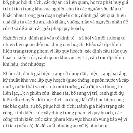
bổ, phục hồi di tích, các dự án có liên quan, hỗ trợ phát huy giá
trị di tích trong khu vực nghiên cứu từ các nguồn vốn đầu tư
khác nhau trong giai đoạn nghiên cứu; đánh giá kết quả, hiệu
quả đầu tư các dự án, khó khăn, vướng mắc và nguyên nhân để
có cơ sở đề xuất các giải pháp quy hoạch;
Nghiên cứu, đánh giá yếu tố kinh tế - xã hội và môi trường tự
nhiên liên quan đến nội dung quy hoạch: Khảo sát địa hình
hiện trạng trọng phạm vi lập quy hoạch; xác định cấu trúc quy
họach, kiến trúc, cảnh quan khu vực; vị trí, cấu trúc địa hình,
khí hậu, thổ nhưỡng;
Khảo sát, đánh giá hiện trạng sử dụng đất, hiện trạng hạ tầng
kỹ thuật khu vực lập quy hoạch (giao thông, nguồn nước và cấp
nước, nước thải và vệ sinh môi trường, cấp điện và thông tin
liên lạc,...); Nghiên cứu, khảo sát, bổ sung vị trí, ranh giới dự
kiến cần chuyển đổi mục đích sử dụng đất để thực hiện công
tác bảo quản, tu bổ, phục hồi di tích; Đánh giá hiện trạng các
công trình kiến trúc xây dựng trong phạm vi quy hoạch, các
công trình kiến trúc xâm phạm khu vực khoanh vùng bảo vệ vi
di tích (nếu có) để đề xuất phương án xử lý phù hợp;