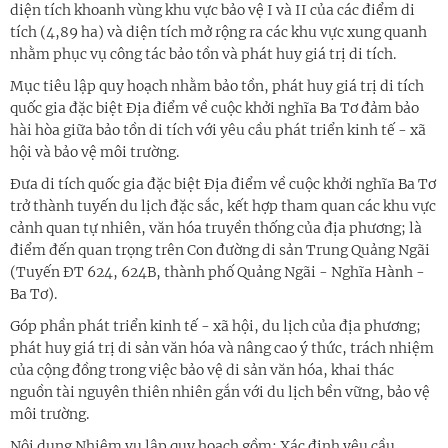
diện tích khoanh vùng khu vực bảo vệ I và II của các điểm di
tích (4,89 ha) và diện tích mở rộng ra các khu vực xung quanh
nhằm phục vụ công tác bảo tồn và phát huy giá trị di tích.
Mục tiêu lập quy hoạch nhằm bảo tồn, phát huy giá trị di tích
quốc gia đặc biệt Địa điểm về cuộc khởi nghĩa Ba Tơ đảm bảo
hài hòa giữa bảo tồn di tích với yêu cầu phát triển kinh tế - xã
hội và bảo vệ môi trường.
Đưa di tích quốc gia đặc biệt Địa điểm về cuộc khởi nghĩa Ba Tơ
trở thành tuyến du lịch đặc sắc, kết hợp tham quan các khu vực
cảnh quan tự nhiên, văn hóa truyền thống của địa phương; là
điểm đến quan trọng trên Con đường di sản Trung Quảng Ngãi
(Tuyến ĐT 624, 624B, thành phố Quảng Ngãi - Nghĩa Hành -
Ba Tơ).
Góp phần phát triển kinh tế - xã hội, du lịch của địa phương;
phát huy giá trị di sản văn hóa và nâng cao ý thức, trách nhiệm
của cộng đồng trong việc bảo vệ di sản văn hóa, khai thác
nguồn tài nguyên thiên nhiên gắn với du lịch bền vững, bảo vệ
môi trường.
Nội dung Nhiệm vụ lập quy hoạch gồm: Xác định yêu cầu