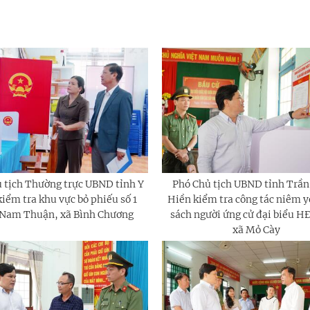
 tịch Thường trực UBND tỉnh Y
Phó Chủ tịch UBND tỉnh Trần
iểm tra khu vực bỏ phiếu số 1
Hiền kiểm tra công tác niêm y
 Nam Thuận, xã Bình Chương
sách người ứng cử đại biểu H
xã Mỏ Cày