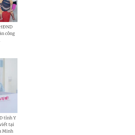
h HĐND
àn công
n
D tỉnh Y
iết tại
nh Minh