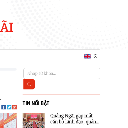
ÃI
1
TIN NỔI BẬT
Quảng Ngãi gặp mặt
cán bộ lãnh đạo, quản
lý thuộc diện Ban