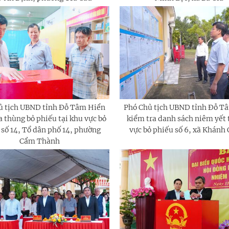
ủ tịch UBND tỉnh Đỗ Tâm Hiển
Phó Chủ tịch UBND tỉnh Đỗ T
a thùng bỏ phiếu tại khu vực bỏ
kiểm tra danh sách niêm yết 
 số 14, Tổ dân phố 14, phường
vực bỏ phiếu số 6, xã Khánh
Cẩm Thành