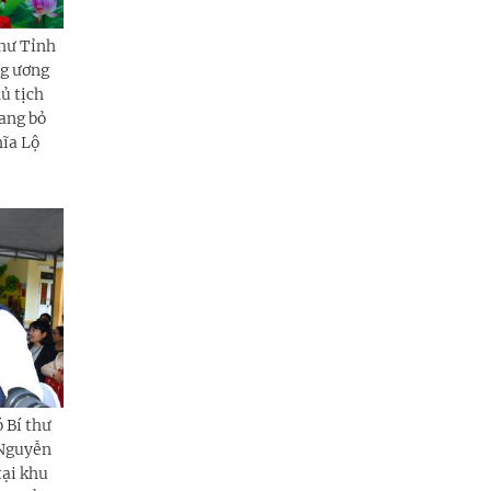
thư Tỉnh
ng ương
ủ tịch
ang bỏ
hĩa Lộ
 Bí thư
 Nguyễn
tại khu