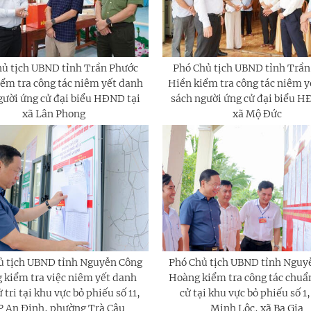
hủ tịch UBND tỉnh Trần Phước
Phó Chủ tịch UBND tỉnh Trần
ểm tra công tác niêm yết danh
Hiền kiểm tra công tác niêm y
gười ứng cử đại biểu HĐND tại
sách người ứng cử đại biểu H
xã Lân Phong
xã Mộ Đức
ủ tịch UBND tỉnh Nguyễn Công
Phó Chủ tịch UBND tỉnh Nguy
 kiểm tra việc niêm yết danh
Hoàng kiểm tra công tác chuẩn
 tri tại khu vực bỏ phiếu số 11,
cử tại khu vực bỏ phiếu số 1
 An Định, phường Trà Câu
Minh Lộc, xã Ba Gia