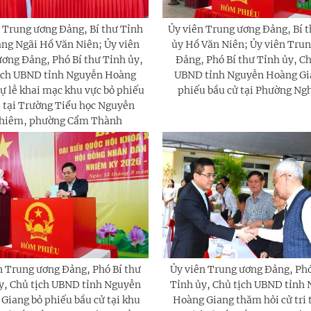
 Trung ương Đảng, Bí thư Tỉnh
Ủy viên Trung ương Đảng, Bí 
ng Ngãi Hồ Văn Niên; Ủy viên
ủy Hồ Văn Niên; Ủy viên Tru
ơng Đảng, Phó Bí thư Tỉnh ủy,
Đảng, Phó Bí thư Tỉnh ủy, Ch
ịch UBND tỉnh Nguyễn Hoàng
UBND tỉnh Nguyễn Hoàng Gi
ự lễ khai mạc khu vực bỏ phiếu
phiếu bầu cử tại Phường Ng
, tại Trường Tiểu học Nguyễn
hiêm, phường Cẩm Thành
n Trung ương Đảng, Phó Bí thư
Ủy viên Trung ương Đảng, Phó
y, Chủ tịch UBND tỉnh Nguyễn
Tỉnh ủy, Chủ tịch UBND tỉnh
Giang bỏ phiếu bầu cử tại khu
Hoàng Giang thăm hỏi cử tri 