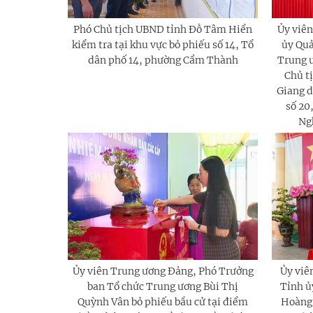
Phó Chủ tịch UBND tỉnh Đỗ Tâm Hiển
Ủy viên
kiểm tra tại khu vực bỏ phiếu số 14, Tổ
ủy Quả
dân phố 14, phường Cẩm Thành
Trung ư
Chủ t
Giang d
số 20
Ng
Ủy viên Trung ương Đảng, Phó Trưởng
Ủy viê
ban Tổ chức Trung ương Bùi Thị
Tỉnh ủ
Quỳnh Vân bỏ phiếu bầu cử tại điểm
Hoàng 