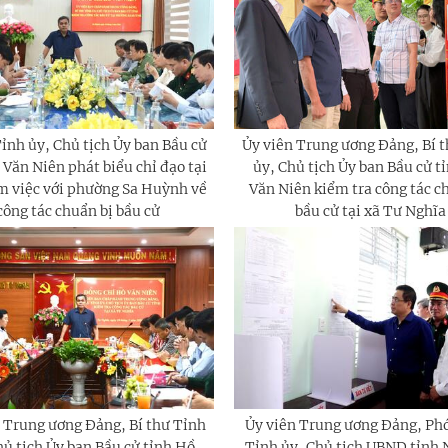
Tỉnh ủy, Chủ tịch Ủy ban Bầu cử
Ủy viên Trung ương Đảng, Bí 
 Văn Niên phát biểu chỉ đạo tại
ủy, Chủ tịch Ủy ban Bầu cử t
m việc với phường Sa Huỳnh về
Văn Niên kiểm tra công tác c
công tác chuẩn bị bầu cử
bầu cử tại xã Tư Nghĩa
 Trung ương Đảng, Bí thư Tỉnh
Ủy viên Trung ương Đảng, Phó
hủ tịch Ủy ban Bầu cử tỉnh Hồ
Tỉnh ủy, Chủ tịch UBND tỉnh