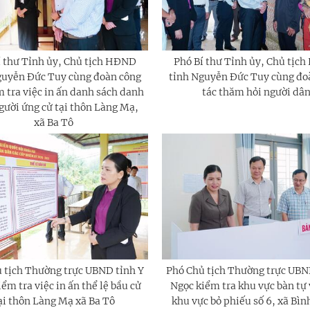
í thư Tỉnh ủy, Chủ tịch HĐND
Phó Bí thư Tỉnh ủy, Chủ tịc
guyễn Đức Tuy cùng đoàn công
tỉnh Nguyễn Đức Tuy cùng đo
m tra việc in ấn danh sách danh
tác thăm hỏi người dâ
gười ứng cử tại thôn Làng Mạ,
xã Ba Tô
 tịch Thường trực UBND tỉnh Y
Phó Chủ tịch Thường trực UBN
ểm tra việc in ấn thể lệ bầu cử
Ngọc kiểm tra khu vực bàn tự v
ại thôn Làng Mạ xã Ba Tô
khu vực bỏ phiếu số 6, xã Bì