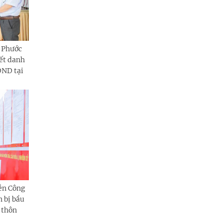
 Phước
ết danh
ĐND tại
ễn Công
 bị bầu
, thôn