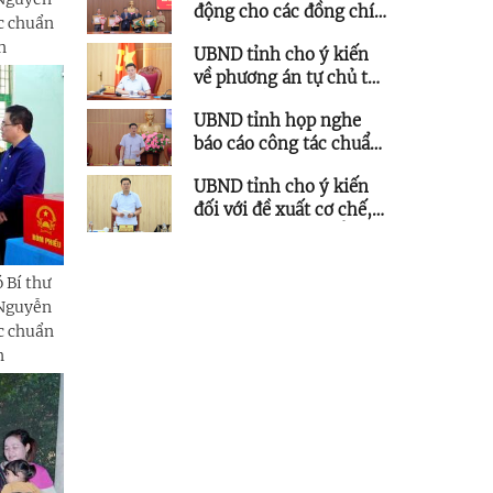
động cho các đồng chí
c chuẩn
nguyên lãnh đạo tỉnh
n
UBND tỉnh cho ý kiến
về phương án tự chủ tài
chính đối với Trường
UBND tỉnh họp nghe
Đại học Phạm Văn
báo cáo công tác chuẩn
Đồng
bị chuỗi sự kiện quan
UBND tỉnh cho ý kiến
trọng trong tháng
đối với đề xuất cơ chế,
8/2026
chính sách thúc đẩy
phát triển Trung tâm
lọc hóa dầu và năng
 Bí thư
lượng quốc gia
 Nguyễn
c chuẩn
n