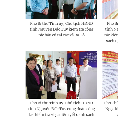
Phó Bí thư Tỉnh ủy, Chủ tịch HĐND
Phó B
tỉnh Nguyễn Đức Tuy kiểm tra công
tỉnh N
tác bầu cử tại các xã Ba Tô
tác kiể
sách n
Phó Bí thư Tỉnh ủy, Chủ tịch HĐND
Phó Chủ
tỉnh Nguyễn Đức Tuy cùng đoàn công
Ngọc ki
tác kiểm tra việc niêm yết danh sách
t