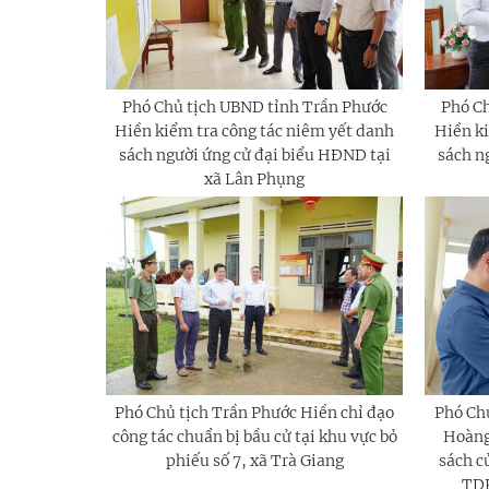
Phó Chủ tịch UBND tỉnh Trần Phước
Phó C
Hiền kiểm tra công tác niêm yết danh
Hiền ki
sách người ứng cử đại biểu HĐND tại
sách n
xã Lân Phụng
Phó Chủ tịch Trần Phước Hiền chỉ đạo
Phó Ch
công tác chuẩn bị bầu cử tại khu vực bỏ
Hoàng
phiếu số 7, xã Trà Giang
sách cử
TDP