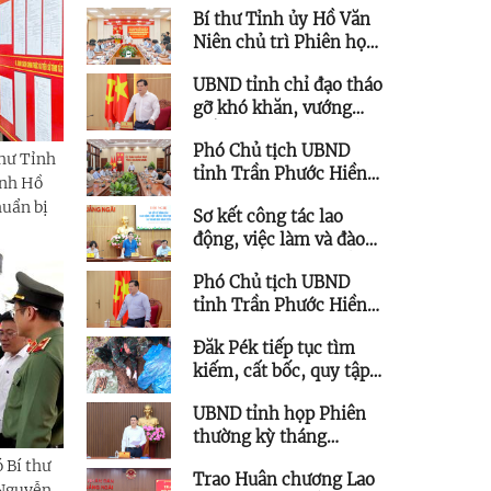
Bí thư Tỉnh ủy Hồ Văn
Thường vụ Tỉnh ủy
Niên chủ trì Phiên họp
quản lý được quy hoạch
Ban Chỉ đạo các công
chức vụ cao hơn
UBND tỉnh chỉ đạo tháo
trình trọng điểm
gỡ khó khăn, vướng
mắc cho các dự án tồn
Phó Chủ tịch UBND
đọng, kéo dài
thư Tỉnh
tỉnh Trần Phước Hiền
ỉnh Hồ
làm việc với Trung tâm
huẩn bị
Sơ kết công tác lao
Ứng dụng Khoa học và
động, việc làm và đào
Công nghệ
tạo nghề 6 tháng đầu
Phó Chủ tịch UBND
năm 2026
tỉnh Trần Phước Hiền
chỉ đạo tháo gỡ vướng
Đăk Pék tiếp tục tìm
mắc các dự án lưới điện
kiếm, cất bốc, quy tập
trên địa bàn tỉnh
thêm 5 hài cốt liệt sĩ
UBND tỉnh họp Phiên
thường kỳ tháng
7/2026
 Bí thư
Trao Huân chương Lao
 Nguyễn