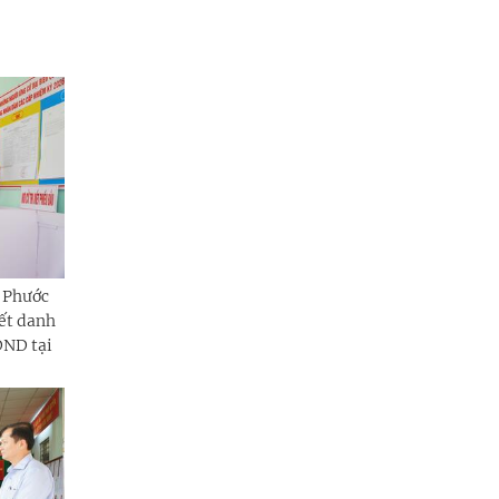
 Phước
ết danh
ĐND tại