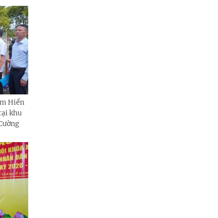
âm Hiển
tại khu
 Cường