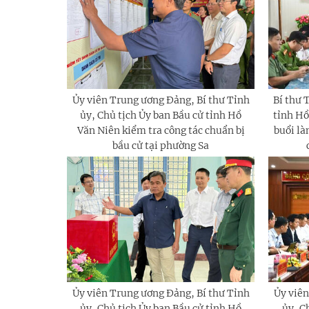
Ủy viên Trung ương Đảng, Bí thư Tỉnh
Bí thư 
ủy, Chủ tịch Ủy ban Bầu cử tỉnh Hồ
tỉnh Hồ
Văn Niên kiểm tra công tác chuẩn bị
buổi là
bầu cử tại phường Sa
Ủy viên Trung ương Đảng, Bí thư Tỉnh
Ủy viên
ủy, Chủ tịch Ủy ban Bầu cử tỉnh Hồ
ủy, C