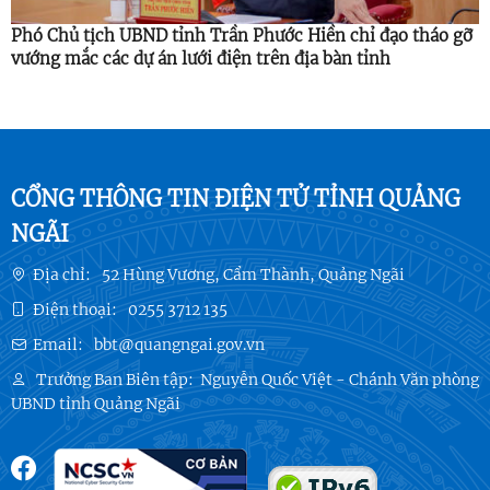
Phó Chủ tịch UBND tỉnh Trần Phước Hiền chỉ đạo tháo gỡ
vướng mắc các dự án lưới điện trên địa bàn tỉnh
CỔNG THÔNG TIN ĐIỆN TỬ TỈNH QUẢNG
NGÃI
Địa chỉ:
52 Hùng Vương, Cẩm Thành, Quảng Ngãi
Điện thoại:
0255 3712 135
Email:
bbt@quangngai.gov.vn
Trưởng Ban Biên tập:
Nguyễn Quốc Việt - Chánh Văn phòng
UBND tỉnh Quảng Ngãi