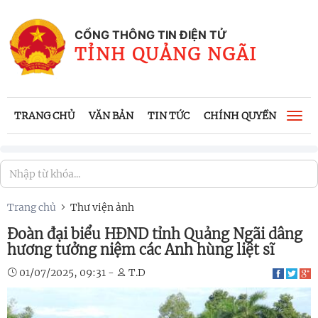
CỔNG THÔNG TIN ĐIỆN TỬ
TỈNH QUẢNG NGÃI
TRANG CHỦ
VĂN BẢN
TIN TỨC
CHÍNH QUYỀN
CÔNG
Togg
navi
Trang chủ
Thư viện ảnh
Đoàn đại biểu HĐND tỉnh Quảng Ngãi dâng
hương tưởng niệm các Anh hùng liệt sĩ
01/07/2025, 09:31 -
T.D