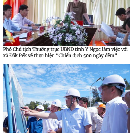
Phó Chủ tịch Thường trực UBND tỉnh Y Ngọc làm việc với
xã Đăk Pék về thực hiện “Chiến dịch 500 ngày đêm”