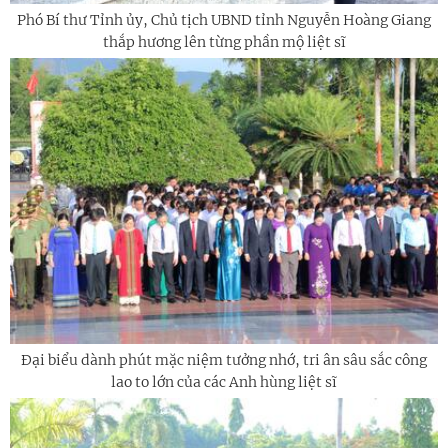
Phó Bí thư Tỉnh ủy, Chủ tịch UBND tỉnh Nguyễn Hoàng Giang
thắp hương lên từng phần mộ liệt sĩ
Đại biểu dành phút mặc niệm tưởng nhớ, tri ân sâu sắc công
lao to lớn của các Anh hùng liệt sĩ