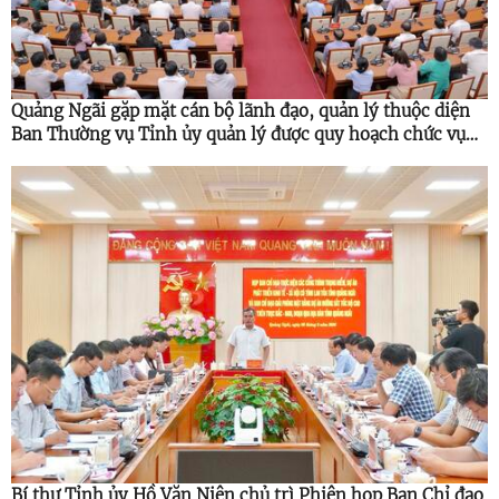
Quảng Ngãi gặp mặt cán bộ lãnh đạo, quản lý thuộc diện
Ban Thường vụ Tỉnh ủy quản lý được quy hoạch chức vụ
cao hơn
Bí thư Tỉnh ủy Hồ Văn Niên chủ trì Phiên họp Ban Chỉ đạo