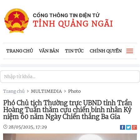
CỔNG THÔNG TIN ĐIỆN TỬ
TỈNH QUẢNG NGÃI
TRANG CHỦ
VĂN BẢN
TIN TỨC
CHÍNH QUYỀN
CÔNG
Togg
navi
Trang chủ
MULTIMEDIA
Photo
Phó Chủ tịch Thường trực UBND tỉnh Trần
Hoàng Tuấn thăm cựu chiến binh nhân Kỷ
niệm 60 năm Ngày Chiến thắng Ba Gia
28/05/2025, 17:29