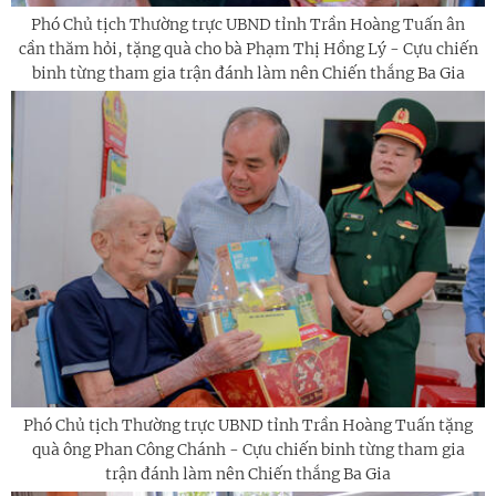
Phó Chủ tịch Thường trực UBND tỉnh Trần Hoàng Tuấn ân
cần thăm hỏi, tặng quà cho bà Phạm Thị Hồng Lý - Cựu chiến
binh từng tham gia trận đánh làm nên Chiến thắng Ba Gia
Phó Chủ tịch Thường trực UBND tỉnh Trần Hoàng Tuấn tặng
quà ông Phan Công Chánh - Cựu chiến binh từng tham gia
trận đánh làm nên Chiến thắng Ba Gia