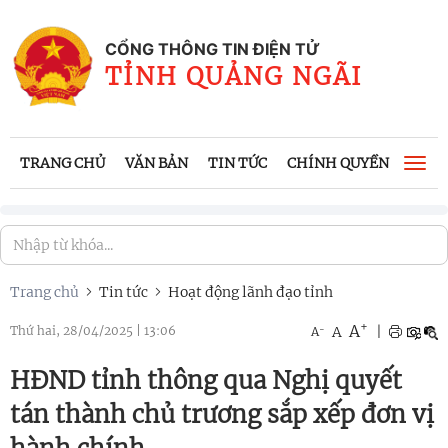
CỔNG THÔNG TIN ĐIỆN TỬ
TỈNH QUẢNG NGÃI
TRANG CHỦ
VĂN BẢN
TIN TỨC
CHÍNH QUYỀN
CÔNG
Togg
navi
Trang chủ
Tin tức
Hoạt động lãnh đạo tỉnh
+
A
-
A
|
Thứ hai, 28/04/2025
|
13:06
A
HĐND tỉnh thông qua Nghị quyết
tán thành chủ trương sắp xếp đơn vị