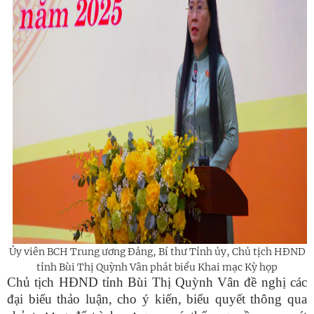
Ủy viên BCH Trung ương Đảng, Bí thư Tỉnh ủy, Chủ tịch HĐND
tỉnh Bùi Thị Quỳnh Vân phát biểu Khai mạc Kỳ họp
Chủ tịch HĐND tỉnh Bùi Thị Quỳnh Vân đề nghị các
đại biểu thảo luận, cho ý kiến, biểu quyết thông qua