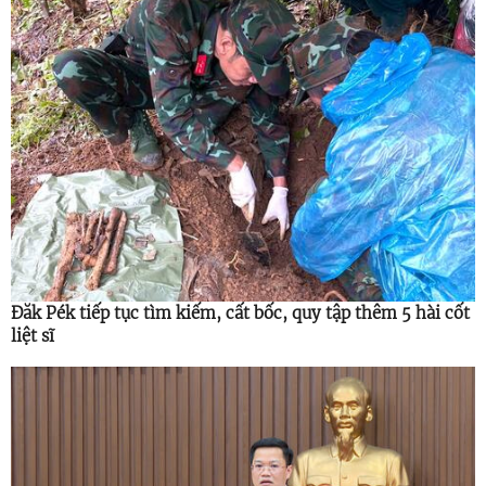
Đăk Pék tiếp tục tìm kiếm, cất bốc, quy tập thêm 5 hài cốt
liệt sĩ