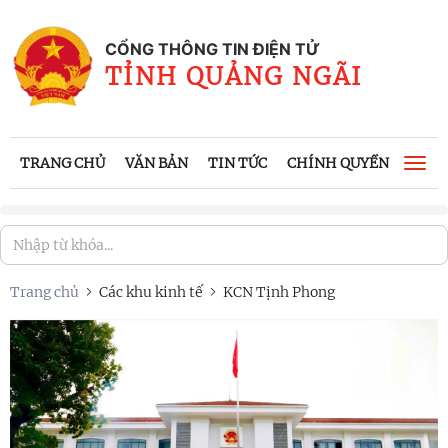
CỔNG THÔNG TIN ĐIỆN TỬ
TỈNH QUẢNG NGÃI
TRANG CHỦ
VĂN BẢN
TIN TỨC
CHÍNH QUYỀN
CÔNG
Togg
navi
Trang chủ
Các khu kinh tế
KCN Tịnh Phong