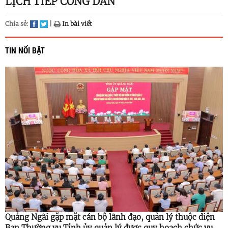
LỊCH TIẾP CÔNG DÂN
Chia sẻ:
|
In bài viết
TIN NỔI BẬT
Quảng Ngãi gặp mặt cán bộ lãnh đạo, quản lý thuộc diện
Ban Thường vụ Tỉnh ủy quản lý được quy hoạch chức vụ