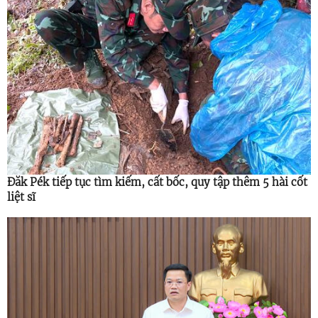
Đăk Pék tiếp tục tìm kiếm, cất bốc, quy tập thêm 5 hài cốt
liệt sĩ