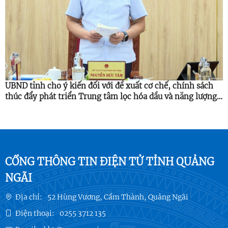
UBND tỉnh cho ý kiến đối với đề xuất cơ chế, chính sách
thúc đẩy phát triển Trung tâm lọc hóa dầu và năng lượng
quốc gia
CỔNG THÔNG TIN ĐIỆN TỬ TỈNH QUẢNG
NGÃI
Địa chỉ:
52 Hùng Vương, Cẩm Thành, Quảng Ngãi
Điện thoại:
0255 3712 135