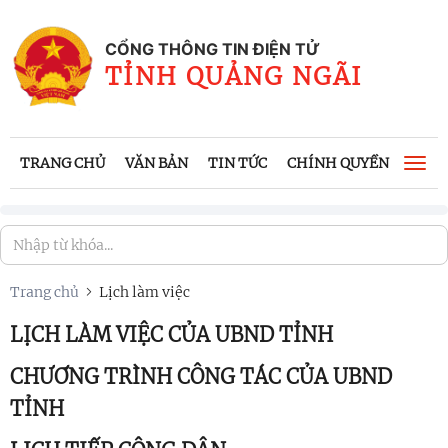
CỔNG THÔNG TIN ĐIỆN TỬ
TỈNH QUẢNG NGÃI
TRANG CHỦ
VĂN BẢN
TIN TỨC
CHÍNH QUYỀN
CÔNG
Togg
navi
Trang chủ
Lịch làm việc
LỊCH LÀM VIỆC CỦA UBND TỈNH
CHƯƠNG TRÌNH CÔNG TÁC CỦA UBND
TỈNH