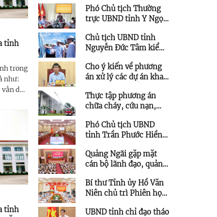
Phó Chủ tịch Thường
các dự án giao thông
trực UBND tỉnh Y Ngọc
trọng điểm
làm việc với xã Đăk Pék
Chủ tịch UBND tỉnh
về thực hiện “Chiến
a tỉnh
Nguyễn Đức Tâm kiểm
dịch 500 ngày đêm”
tra tiến độ các dự án
Cho ý kiến về phương
trọng điểm của Hòa
ỉnh trong
án xử lý các dự án khai
Phát tại KKT Dung Quất
ả như:
thác quỹ đất để phát
p vẫn duy
Thực tập phương án
triển kết cấu hạ tầng
ín hiệu
chữa cháy, cứu nạn,
trên địa bàn phía Tây
ghiệp
cứu hộ tại Trung tâm
tỉnh
ùng
Phó Chủ tịch UBND
Hội nghị và Triển lãm
tỉnh Trần Phước Hiền
tỉnh Quảng Ngãi
chủ trì họp giao ban
Quảng Ngãi gặp mặt
triển khai thực hiện
cán bộ lãnh đạo, quản
Nghị quyết 57
lý thuộc diện Ban
Bí thư Tỉnh ủy Hồ Văn
Thường vụ Tỉnh ủy
Niên chủ trì Phiên họp
quản lý được quy hoạch
Ban Chỉ đạo các công
chức vụ cao hơn
a tỉnh
UBND tỉnh chỉ đạo tháo
trình trọng điểm