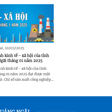
rên địa bàn tỉnh tiếp tục tăng
(GRDP) Quý I năm 2025 ước đạt
há; tất cả các ngành công
nghìn tỷ đồng, gần bằng 100% s
p I đều ghi ...
hoạch Quý I đề ra; tốc độ ...
ai, 10/02/2025
h kinh tế - xã hội của tỉnh
gãi tháng 01 năm 2025
nh kinh tế - xã hội của tỉnh
áng 01 năm 2025 đạt được một
uả: Chỉ số sản xuất công nghiệp,
 bán lẻ hàng hóa tiêu dùng,
h nhập khẩu trong tháng tăng
háng cùng kỳ; hoạt động thương
tải sôi động ...