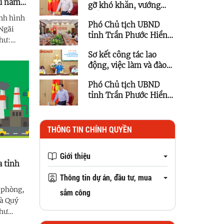
ầu năm
gỡ khó khăn, vướng
mắc cho các dự án tồn
nh hình
Phó Chủ tịch UBND
đọng, kéo dài
 Ngãi
tỉnh Trần Phước Hiền
như:
làm việc với Trung tâm
h
Sơ kết công tác lao
Ứng dụng Khoa học và
nh đạt
động, việc làm và đào
Công nghệ
 với
tạo nghề 6 tháng đầu
 ...
Phó Chủ tịch UBND
năm 2026
tỉnh Trần Phước Hiền
chỉ đạo tháo gỡ vướng
mắc các dự án lưới điện
trên địa bàn tỉnh
THÔNG TIN CHÍNH QUYỀN
Giới thiệu
a tỉnh
Thông tin dự án, đầu tư, mua
c phòng,
sắm công
và Quý
như
n