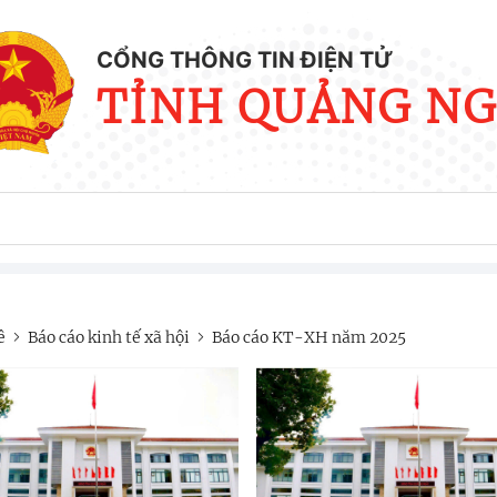
CỔNG THÔNG TIN ĐIỆN TỬ
TỈNH QUẢNG NG
ê
Báo cáo kinh tế xã hội
Báo cáo KT-XH năm 2025