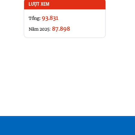
LƯỢT XEM
 hơn 14
o với Kế
93.831
Tổng:
87.898
Năm 2025
: