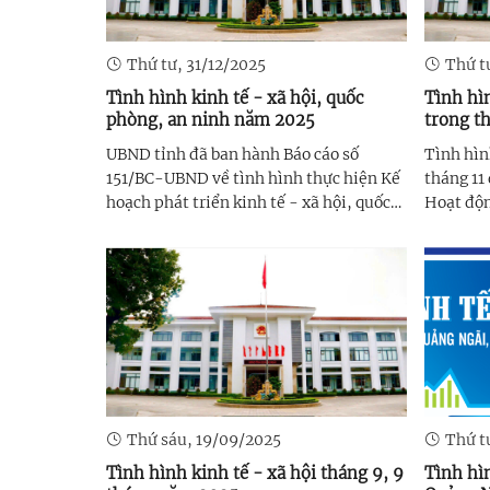
Thứ tư, 31/12/2025
Thứ t
Tình hình kinh tế - xã hội, quốc
Tình hìn
phòng, an ninh năm 2025
trong t
UBND tỉnh đã ban hành Báo cáo số
Tình hìn
151/BC-UBND về tình hình thực hiện Kế
tháng 11
hoạch phát triển kinh tế - xã hội, quốc
Hoạt độn
phòng, an ninh năm 2025 và nhiệm vụ,
trì ổn đ
giải pháp năm 2026.
tích cực
(IIP) tă
năm trước
Thứ sáu, 19/09/2025
Thứ t
Tình hình kinh tế - xã hội tháng 9, 9
Tình hìn