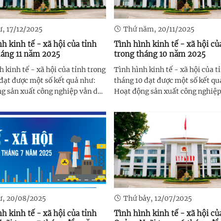
ư, 17/12/2025
Thứ năm, 20/11/2025
h kinh tế - xã hội của tỉnh
Tình hình kinh tế - xã hội củ
háng 11 năm 2025
trong tháng 10 năm 2025
h kinh tế - xã hội của tỉnh trong
Tình hình kinh tế - xã hội của t
 đạt được một số kết quả như:
tháng 10 đạt được một số kết qu
g sản xuất công nghiệp vẫn duy
Hoạt động sản xuất công nghiệ
ịnh và ghi nhận những tín hiệu
trì ổn định và ghi nhận những t
, Chỉ số sản xuất công nghiệp
tích cực, Chỉ số sản xuất công n
ng 16,10% so với tháng cùng kỳ
(IIP) tăng 8,16% so với tháng c
. Chỉ ...
kỳ. Chỉ số giá ...
ư, 20/08/2025
Thứ bảy, 12/07/2025
h kinh tế - xã hội của tỉnh
Tình hình kinh tế - xã hội củ