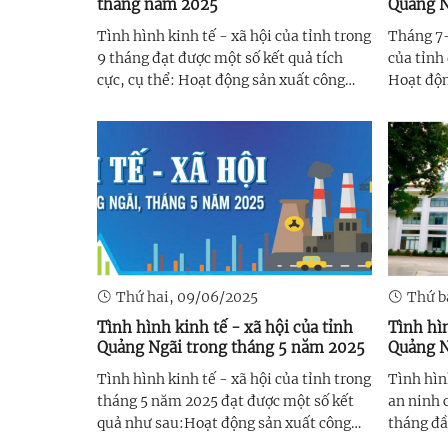
tháng năm 2025
Quảng N
2025
Tình hình kinh tế - xã hội của tỉnh trong
Tháng 7-
9 tháng đạt được một số kết quả tích
của tỉnh
cực, cụ thể: Hoạt động sản xuất công
Hoạt độn
nghiệp trên địa bàn tỉnh tiếp tục xu
bàn tỉnh
hướng phục hồi, với đa số các sản phẩm
cực, với
chủ lực tăng so với cùng kỳ năm trước;
chủ lực 
sản xuất nông ...
trước; Chỉ
Thứ hai, 09/06/2025
Thứ b
Tình hình kinh tế - xã hội của tỉnh
Tình hìn
Quảng Ngãi trong tháng 5 năm 2025
Quảng N
Tình hình kinh tế - xã hội của tỉnh trong
Tình hìn
tháng 5 năm 2025 đạt được một số kết
an ninh 
quả như sau:Hoạt động sản xuất công
tháng đầ
nghiệp trên địa bàn tỉnh tiếp tục ghi
quả, như