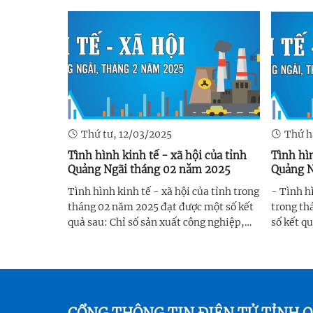
nhận nhiều tín hiệu tích cực, với phần
nghiệp t
lớn sản phẩm công nghiệp chủ lực tăng
trưởng k
khá so với cùng kỳ ...
nghiệp cấ
Thứ tư, 12/03/2025
Thứ h
Tình hình kinh tế - xã hội của tỉnh
Tình hìn
Quảng Ngãi tháng 02 năm 2025
Quảng N
Tình hình kinh tế - xã hội của tỉnh trong
- Tình hì
tháng 02 năm 2025 đạt được một số kết
trong th
quả sau: Chỉ số sản xuất công nghiệp,
số kết q
tổng mức bán lẻ hàng hóa tiêu dùng,
tổng mức
kim ngạch xuất khẩu, doanh thu hoạt
kim ngạc
động vận tải, kho bãi và dịch vụ hỗ trợ
so với t
vận tải trong tháng ...
mại, vận 