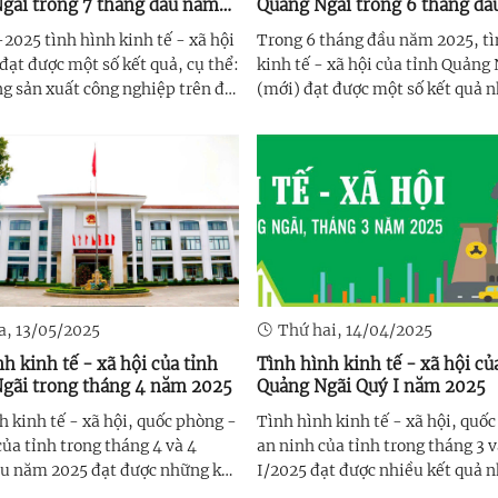
gãi trong 7 tháng đầu năm
Quảng Ngãi trong 6 tháng đ
2025
2025 tình hình kinh tế - xã hội
Trong 6 tháng đầu năm 2025, tì
 đạt được một số kết quả, cụ thể:
kinh tế - xã hội của tỉnh Quảng
g sản xuất công nghiệp trên địa
(mới) đạt được một số kết quả 
 tiếp tục xu hướng phục hồi tích
Tổng sản phẩm trên địa bàn tỉn
 phần lớn sản phẩm công nghiệp
(GRDP) 6 tháng đầu năm ước tí
tăng khá so với cùng kỳ năm
41.690,8 tỷ đồng, tăng 11,51% so
 ...
cùng kỳ năm trước; hoạt động sản
a, 13/05/2025
Thứ hai, 14/04/2025
h kinh tế - xã hội của tỉnh
Tình hình kinh tế - xã hội củ
gãi trong tháng 4 năm 2025
Quảng Ngãi Quý I năm 2025
h kinh tế - xã hội, quốc phòng -
Tình hình kinh tế - xã hội, quố
của tỉnh trong tháng 4 và 4
an ninh của tỉnh trong tháng 3 
u năm 2025 đạt được những kết
I/2025 đạt được nhiều kết quả 
 sau: Hoạt động sản xuất công
sau: Tổng sản phẩm trên địa bà