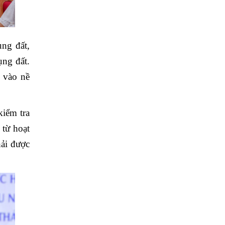
ụng đất,
ụng đất.
i vào nề
kiểm tra
 từ hoạt
hải được