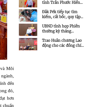
tỉnh Trần Phước Hiền
chỉ đạo tháo gỡ vướng
Đăk Pék tiếp tục tìm
mắc các dự án lưới điện
kiếm, cất bốc, quy tập
trên địa bàn tỉnh
thêm 5 hài cốt liệt sĩ
UBND tỉnh họp Phiên
thường kỳ tháng
7/2026
Trao Huân chương Lao
động cho các đồng chí
nguyên lãnh đạo tỉnh
 và Môi
n ngành,
Tính đến
rong đó,
đạt hơn
t chuẩn