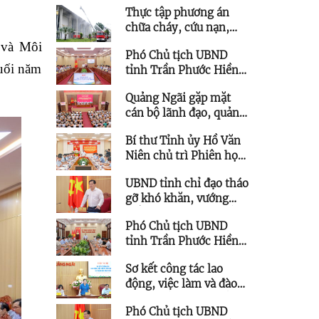
Thực tập phương án
triển kết cấu hạ tầng
chữa cháy, cứu nạn,
trên địa bàn phía Tây
cứu hộ tại Trung tâm
tỉnh
 và Môi
Phó Chủ tịch UBND
Hội nghị và Triển lãm
cuối năm
tỉnh Trần Phước Hiền
tỉnh Quảng Ngãi
chủ trì họp giao ban
Quảng Ngãi gặp mặt
triển khai thực hiện
cán bộ lãnh đạo, quản
Nghị quyết 57
lý thuộc diện Ban
Bí thư Tỉnh ủy Hồ Văn
Thường vụ Tỉnh ủy
Niên chủ trì Phiên họp
quản lý được quy hoạch
Ban Chỉ đạo các công
chức vụ cao hơn
UBND tỉnh chỉ đạo tháo
trình trọng điểm
gỡ khó khăn, vướng
mắc cho các dự án tồn
Phó Chủ tịch UBND
đọng, kéo dài
tỉnh Trần Phước Hiền
làm việc với Trung tâm
Sơ kết công tác lao
Ứng dụng Khoa học và
động, việc làm và đào
Công nghệ
tạo nghề 6 tháng đầu
Phó Chủ tịch UBND
năm 2026