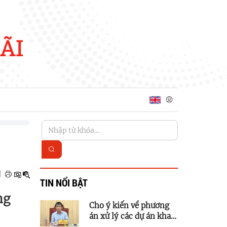
ÃI
|
TIN NỔI BẬT
ng
Cho ý kiến về phương
án xử lý các dự án khai
thác quỹ đất để phát