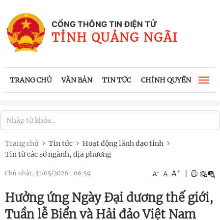
CỔNG THÔNG TIN ĐIỆN TỬ
TỈNH QUẢNG NGÃI
TRANG CHỦ
VĂN BẢN
TIN TỨC
CHÍNH QUYỀN
CÔNG
Togg
navi
Trang chủ
Tin tức
Hoạt động lãnh đạo tỉnh
Tin từ các sở ngành, địa phương
+
A
-
A
|
Chủ nhật, 31/05/2026
|
06:59
A
Hưởng ứng Ngày Đại dương thế giới,
Tuần lễ Biển và Hải đảo Việt Nam