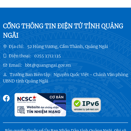
CỔNG THÔNG TIN ĐIỆN TỬ TỈNH QUẢNG
NGÃI
Địa chỉ:
52 Hùng Vương, Cẩm Thành, Quảng Ngãi
Điện thoại:
0255 3712 135
Email:
bbt@quangngai.gov.vn
Trưởng Ban Biên tập:
Nguyễn Quốc Việt - Chánh Văn phòng
UBND tỉnh Quảng Ngãi
Bản quyền thuộc về Ủy Ban Nhân Dân tỉnh Quảng Ngãi. Ghi rõ