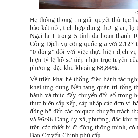
Q
Hệ thống thông tin giải quyết thủ tục h
bảo kết nối, tích hợp đúng thời gian, lộ
Ngãi là 1 trong 5 tỉnh đã hoàn thành 1
Cổng Dịch vụ công quốc gia với 2.127 th
“0 đồng” đối với việc thực hiện dịch vụ
hiện tỷ lệ hồ sơ tiếp nhận trực tuyến cu
phường, đặc khu khoảng 68,84%.
Về triển khai hệ thống điều hành tác ngh
khai ứng dụng Nền tảng quản trị tổng th
hành và thúc đẩy chuyển đổi số trong h
thực hiện sắp xếp, sáp nhập các đơn vị h
đồng bộ đến các cơ quan chuyên trách th
và 96/96 Đảng ủy xã, phường, đặc khu tr
trên các thiết bị đi động thông minh, 
Ban Cơ yếu Chính phủ cấp.