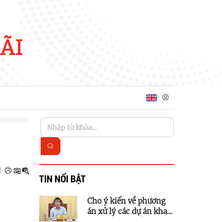
ÃI
|
TIN NỔI BẬT
Cho ý kiến về phương
án xử lý các dự án khai
thác quỹ đất để phát