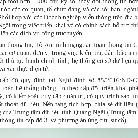
 cấp mới hơn 1.000 chữ ký số, thay đổi thông tin hơ
huộc các cơ quan, tổ chức đảng và các sở, ban, ngàn
Phối hợp với các Doanh nghiệp viễn thông trên địa b
i trong việc triển khai và có chính sách hỗ trợ ch
ện các dịch vụ công trực tuyến.
oàn thông tin, Tổ An ninh mạng, an toàn thông tin 
các cơ quan, đơn vị trong việc kiểm tra, đảm bảo an 
ết thủ tục hành chính tỉnh; hệ thống cơ sở dữ liệu q
à xác thực điện tử.
o cấp độ quy định tại Nghị định số 85/2016/NĐ-
oàn hệ thống thông tin theo cấp độ; triển khai phâ
̀, có kiểm soát truy cập quản trị, có quy trình sao lư
ất thoát dữ liệu. Nền tảng tích hợp, chia sẻ dữ liệ
g của Trung tâm dữ liệu tỉnh Quảng Ngãi (Trung tâm 
thông tin cấp độ 3 và phương án ứng cứu sự cố).