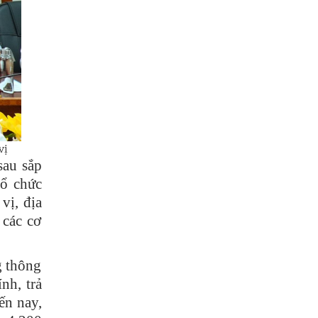
vị
sau sắp
tổ chức
vị, địa
 các cơ
g thông
nh, trả
ến nay,