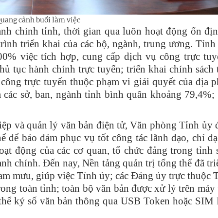
uang cảnh buổi làm việc
ành chính tỉnh, thời gian qua luôn hoạt động ổn đị
 trình triển khai của các bộ, ngành, trung ương. Tỉn
00% việc tích hợp, cung cấp dịch vụ công trực tuy
ủ tục hành chính trực tuyến; triển khai chính sách 
 công trực tuyến thuộc phạm vi giải quyết của địa 
̉a các sở, ban, ngành tỉnh bình quân khoảng 79,4%; 
iệp và quản lý văn bản điện tử, Văn phòng Tỉnh ủy đ
ể để bảo đảm phục vụ tốt công tác lãnh đạo, chỉ đạ
oạt động của các cơ quan, tổ chức đảng trong tỉnh 
ành chính. Đến nay, Nền tảng quản trị tổng thể đã tri
am mưu, giúp việc Tỉnh ủy; các Đảng ủy trực thuộc 
ong toàn tỉnh; toàn bộ văn bản được xử lý trên máy 
có thể ký số văn bản thông qua USB Token hoặc SIM