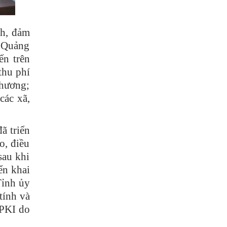
nh, đảm
h Quảng
ến trên
thu phí
phương;
các xã,
ã triển
o, điều
sau khi
ển khai
Tỉnh ủy
tính và
 PKI do