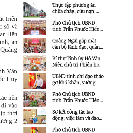
Thực tập phương án
triển kết cấu hạ tầng
chữa cháy, cứu nạn,
trên địa bàn phía Tây
cứu hộ tại Trung tâm
t triển
tỉnh
Phó Chủ tịch UBND
Hội nghị và Triển lãm
c số và
tỉnh Trần Phước Hiền
tỉnh Quảng Ngãi
an liên
chủ trì họp giao ban
Quảng Ngãi gặp mặt
inh, an
triển khai thực hiện
cán bộ lãnh đạo, quản
Nghị quyết 57
h Quảng
lý thuộc diện Ban
Bí thư Tỉnh ủy Hồ Văn
Thường vụ Tỉnh ủy
Niên chủ trì Phiên họp
quản lý được quy hoạch
nh Văn
Ban Chỉ đạo các công
chức vụ cao hơn
UBND tỉnh chỉ đạo tháo
trình trọng điểm
ốc Huy
gỡ khó khăn, vướng
mắc cho các dự án tồn
Phó Chủ tịch UBND
đọng, kéo dài
các nền
tỉnh Trần Phước Hiền
 đi vào
làm việc với Trung tâm
Sơ kết công tác lao
ịp thời
Ứng dụng Khoa học và
động, việc làm và đào
Công nghệ
hương 2
tạo nghề 6 tháng đầu
Phó Chủ tịch UBND
năm 2026