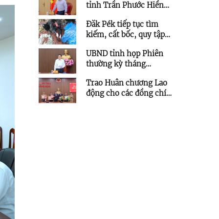
tỉnh Trần Phước Hiền
chỉ đạo tháo gỡ vướng
Đăk Pék tiếp tục tìm
mắc các dự án lưới điện
kiếm, cất bốc, quy tập
trên địa bàn tỉnh
thêm 5 hài cốt liệt sĩ
UBND tỉnh họp Phiên
thường kỳ tháng
7/2026
Trao Huân chương Lao
động cho các đồng chí
nguyên lãnh đạo tỉnh