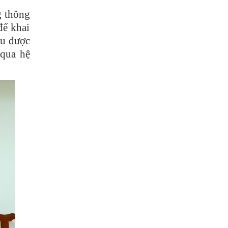
g thông
để khai
ều được
 qua hệ