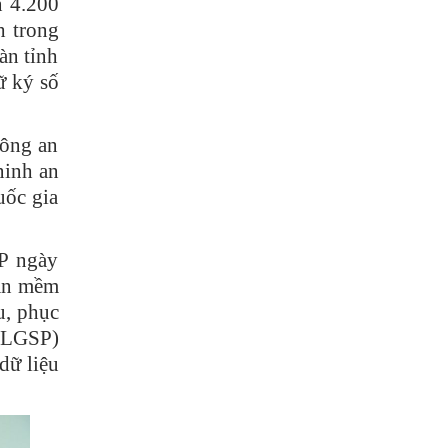
n 4.200
h trong
àn tỉnh
ữ ký số
Công an
ninh an
uốc gia
CP ngày
̀n mềm
u, phục
u (LGSP)
dữ liệu