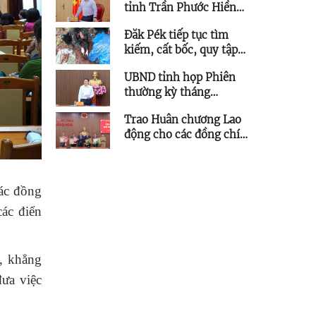
tỉnh Trần Phước Hiền
chỉ đạo tháo gỡ vướng
Đăk Pék tiếp tục tìm
mắc các dự án lưới điện
kiếm, cất bốc, quy tập
trên địa bàn tỉnh
thêm 5 hài cốt liệt sĩ
UBND tỉnh họp Phiên
thường kỳ tháng
7/2026
Trao Huân chương Lao
động cho các đồng chí
nguyên lãnh đạo tỉnh
ác đồng
ác điển
t, khẳng
đưa việc