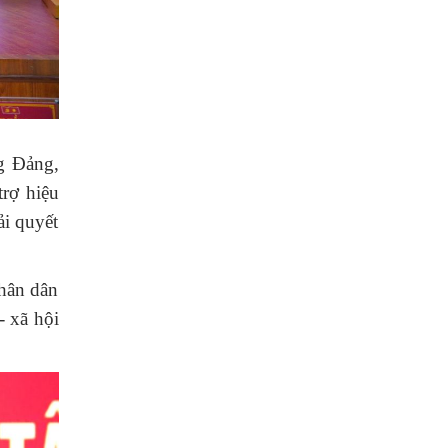
ng Đảng,
trợ hiệu
ải quyết
nhân dân
- xã hội