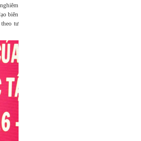
n nghiêm
đạo biên
 theo tư