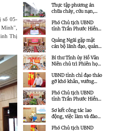
Thực tập phương án
triển kết cấu hạ tầng
chữa cháy, cứu nạn,
trên địa bàn phía Tây
cứu hộ tại Trung tâm
tỉnh
 số 05-
Phó Chủ tịch UBND
Hội nghị và Triển lãm
 Minh",
tỉnh Trần Phước Hiền
tỉnh Quảng Ngãi
chủ trì họp giao ban
Đinh Thị
Quảng Ngãi gặp mặt
triển khai thực hiện
cán bộ lãnh đạo, quản
Nghị quyết 57
lý thuộc diện Ban
Bí thư Tỉnh ủy Hồ Văn
Thường vụ Tỉnh ủy
Niên chủ trì Phiên họp
quản lý được quy hoạch
Ban Chỉ đạo các công
chức vụ cao hơn
UBND tỉnh chỉ đạo tháo
trình trọng điểm
gỡ khó khăn, vướng
mắc cho các dự án tồn
Phó Chủ tịch UBND
đọng, kéo dài
tỉnh Trần Phước Hiền
làm việc với Trung tâm
Sơ kết công tác lao
Ứng dụng Khoa học và
động, việc làm và đào
Công nghệ
tạo nghề 6 tháng đầu
Phó Chủ tịch UBND
năm 2026