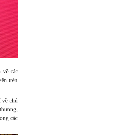
 về các
yên trên
í về chủ
 thưởng,
rong các