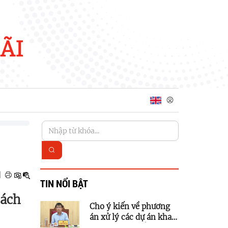
ÃI
|
TIN NỔI BẬT
cách
Cho ý kiến về phương
án xử lý các dự án khai
thác quỹ đất để phát