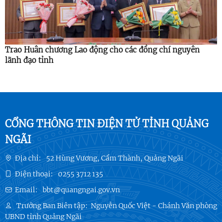
Trao Huân chương Lao động cho các đồng chí nguyên
lãnh đạo tỉnh
CỔNG THÔNG TIN ĐIỆN TỬ TỈNH QUẢNG
NGÃI
Địa chỉ:
52 Hùng Vương, Cẩm Thành, Quảng Ngãi
Điện thoại:
0255 3712 135
Email:
bbt@quangngai.gov.vn
Trưởng Ban Biên tập:
Nguyễn Quốc Việt - Chánh Văn phòng
UBND tỉnh Quảng Ngãi