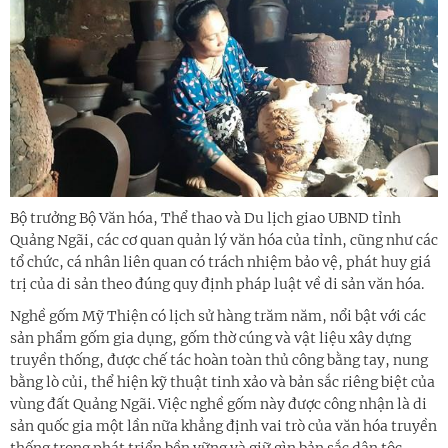
Bộ trưởng Bộ Văn hóa, Thể thao và Du lịch giao UBND tỉnh
Quảng Ngãi, các cơ quan quản lý văn hóa của tỉnh, cũng như các
tổ chức, cá nhân liên quan có trách nhiệm bảo vệ, phát huy giá
trị của di sản theo đúng quy định pháp luật về di sản văn hóa.
Nghề gốm Mỹ Thiện có lịch sử hàng trăm năm, nổi bật với các
sản phẩm gốm gia dụng, gốm thờ cúng và vật liệu xây dựng
truyền thống, được chế tác hoàn toàn thủ công bằng tay, nung
bằng lò củi, thể hiện kỹ thuật tinh xảo và bản sắc riêng biệt của
vùng đất Quảng Ngãi. Việc nghề gốm này được công nhận là di
sản quốc gia một lần nữa khẳng định vai trò của văn hóa truyền
thống trong phát triển bền vững và giữ gìn bản sắc dân tộc.