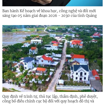
Ban hành Kế hoạch về khoa học, công nghệ và đổi mới
sáng tạo 05 năm giai đoạn 2026 - 2030 của tỉnh Quảng
Ngãi
Quy định về trình tự, thủ tục lập, thẩm định, phê duyệt,
công bố điều chỉnh cục bộ đối với quy hoạch đô thị và