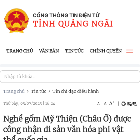
CỔNG THÔNG TIN ĐIỆN TỬ
TỈNH QUẢNG NGÃI
TRANG CHỦ
VĂN BẢN
TIN TỨC
CHÍNH QUYỀN
CÔNG
Togg
navi
Trang chủ
Tin tức
Tin chỉ đạo điều hành
+
A
-
A
|
Thứ bảy, 05/07/2025
|
16:24
A
Nghề gốm Mỹ Thiện (Châu Ổ) được
công nhận di sản văn hóa phi vật