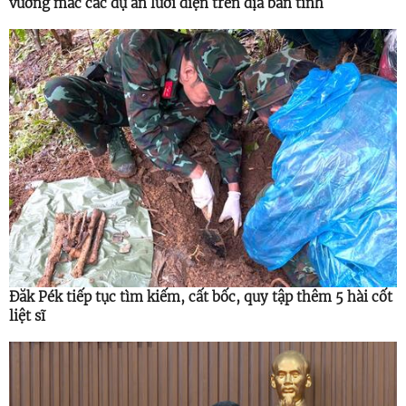
vướng mắc các dự án lưới điện trên địa bàn tỉnh
Đăk Pék tiếp tục tìm kiếm, cất bốc, quy tập thêm 5 hài cốt
liệt sĩ