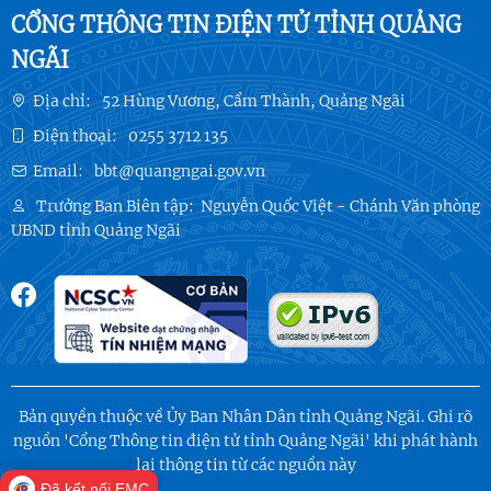
CỔNG THÔNG TIN ĐIỆN TỬ TỈNH QUẢNG
NGÃI
Địa chỉ:
52 Hùng Vương, Cẩm Thành, Quảng Ngãi
Điện thoại:
0255 3712 135
Email:
bbt@quangngai.gov.vn
Trưởng Ban Biên tập:
Nguyễn Quốc Việt - Chánh Văn phòng
UBND tỉnh Quảng Ngãi
Bản quyền thuộc về Ủy Ban Nhân Dân tỉnh Quảng Ngãi. Ghi rõ
nguồn 'Cổng Thông tin điện tử tỉnh Quảng Ngãi' khi phát hành
lại thông tin từ các nguồn này
Đã kết nối EMC