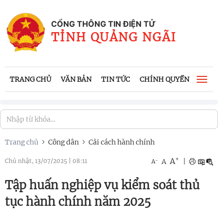
CỔNG THÔNG TIN ĐIỆN TỬ
TỈNH QUẢNG NGÃI
TRANG CHỦ
VĂN BẢN
TIN TỨC
CHÍNH QUYỀN
CÔNG
Togg
navi
Trang chủ
Công dân
Cải cách hành chính
+
A
-
A
|
Chủ nhật, 13/07/2025
|
08:11
A
Tập huấn nghiệp vụ kiểm soát thủ
tục hành chính năm 2025