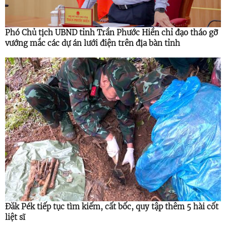
Phó Chủ tịch UBND tỉnh Trần Phước Hiền chỉ đạo tháo gỡ
vướng mắc các dự án lưới điện trên địa bàn tỉnh
Đăk Pék tiếp tục tìm kiếm, cất bốc, quy tập thêm 5 hài cốt
liệt sĩ