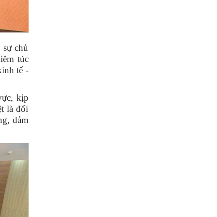
i sự chủ
hiêm túc
inh tế -
vực, kịp
t là đối
ằng, đảm