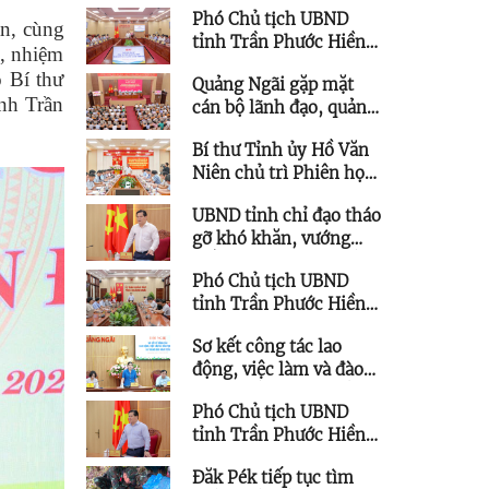
Phó Chủ tịch UBND
Hội nghị và Triển lãm
n, cùng
tỉnh Trần Phước Hiền
tỉnh Quảng Ngãi
, nhiệm
chủ trì họp giao ban
 Bí thư
Quảng Ngãi gặp mặt
triển khai thực hiện
nh Trần
cán bộ lãnh đạo, quản
Nghị quyết 57
lý thuộc diện Ban
Bí thư Tỉnh ủy Hồ Văn
Thường vụ Tỉnh ủy
Niên chủ trì Phiên họp
quản lý được quy hoạch
Ban Chỉ đạo các công
chức vụ cao hơn
UBND tỉnh chỉ đạo tháo
trình trọng điểm
gỡ khó khăn, vướng
mắc cho các dự án tồn
Phó Chủ tịch UBND
đọng, kéo dài
tỉnh Trần Phước Hiền
làm việc với Trung tâm
Sơ kết công tác lao
Ứng dụng Khoa học và
động, việc làm và đào
Công nghệ
tạo nghề 6 tháng đầu
Phó Chủ tịch UBND
năm 2026
tỉnh Trần Phước Hiền
chỉ đạo tháo gỡ vướng
Đăk Pék tiếp tục tìm
mắc các dự án lưới điện