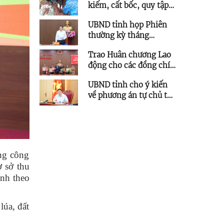
kiếm, cất bốc, quy tập
trên địa bàn tỉnh
thêm 5 hài cốt liệt sĩ
UBND tỉnh họp Phiên
thường kỳ tháng
7/2026
Trao Huân chương Lao
động cho các đồng chí
nguyên lãnh đạo tỉnh
UBND tỉnh cho ý kiến
về phương án tự chủ tài
chính đối với Trường
Đại học Phạm Văn
Đồng
ng công
ơ sở thu
ỉnh theo
úa, đất