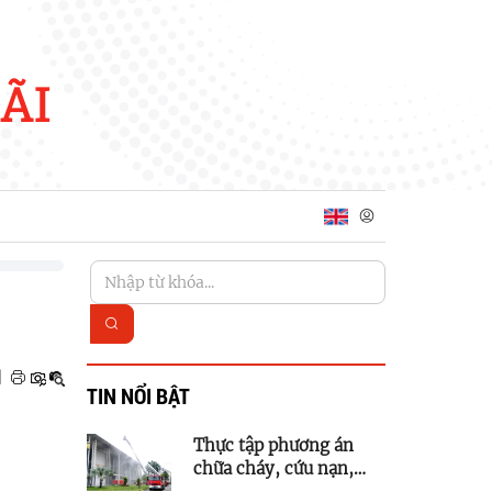
ÃI
|
TIN NỔI BẬT
Thực tập phương án
chữa cháy, cứu nạn,
cứu hộ tại Trung tâm