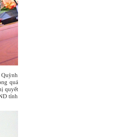
ị Quỳnh
rong quá
hị quyết
ND tỉnh