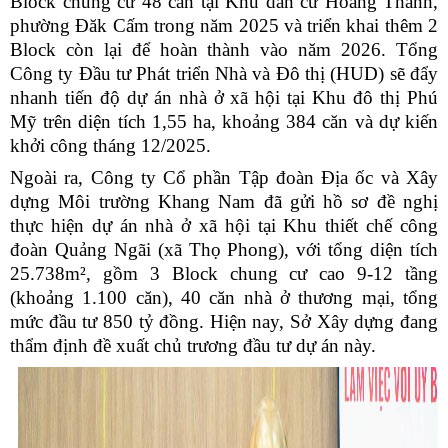
Block chung cư 48 căn tại Khu dân cư Hoàng Thành,
phường Đăk Cấm trong năm 2025 và triển khai thêm 2
Block còn lại để hoàn thành vào năm 2026. Tổng
Công ty Đầu tư Phát triển Nhà và Đô thị (HUD) sẽ đẩy
nhanh tiến độ dự án nhà ở xã hội tại Khu đô thị Phú
Mỹ trên diện tích 1,55 ha, khoảng 384 căn và dự kiến
khởi công tháng 12/2025.
Ngoài ra, Công ty Cổ phần Tập đoàn Địa ốc và Xây
dựng Môi trường Khang Nam đã gửi hồ sơ đề nghị
thực hiện dự án nhà ở xã hội tại Khu thiết chế công
đoàn Quảng Ngãi (xã Thọ Phong), với tổng diện tích
25.738m², gồm 3 Block chung cư cao 9-12 tầng
(khoảng 1.100 căn), 40 căn nhà ở thương mại, tổng
mức đầu tư 850 tỷ đồng. Hiện nay, Sở Xây dựng đang
thẩm định đề xuất chủ trương đầu tư dự án này.