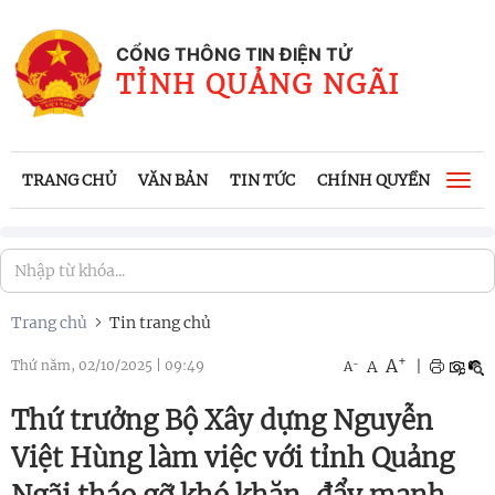
CỔNG THÔNG TIN ĐIỆN TỬ
TỈNH QUẢNG NGÃI
TRANG CHỦ
VĂN BẢN
TIN TỨC
CHÍNH QUYỀN
CÔNG
Togg
navi
Trang chủ
Tin trang chủ
+
A
-
A
|
Thứ năm, 02/10/2025
|
09:49
A
Thứ trưởng Bộ Xây dựng Nguyễn
Việt Hùng làm việc với tỉnh Quảng