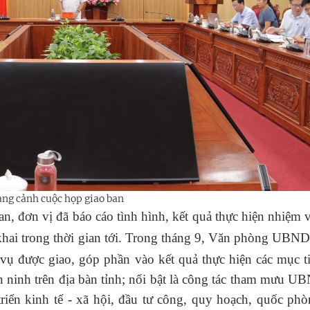
ng cảnh cuộc họp giao ban
an, đơn vị đã báo cáo tình hình, kết quả thực hiện nhiệm 
hai trong thời gian tới.
Trong tháng 9, Văn phòng UBND 
vụ được giao, góp phần vào kết quả thực hiện các mục t
 ninh trên địa bàn tỉnh
;
nổi bật là công tác tham mưu UB
triển kinh tế - xã hội, đầu tư công, quy hoạch, quốc ph