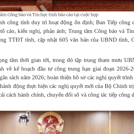
âm Công báo và Tin học tỉnh báo cáo tại cuộc họp
h công tỉnh duy trì hoạt động ổn định; Ban Tiếp công 
, tố cáo, kiến nghị, phản ánh; Trung tâm Công báo và Ti
Cổng TTĐT tỉnh, cập nhật 605 văn bản của UBND tỉnh, C
ọng tâm thời gian tới, trong đó tập trung tham mưu UB
nh về kế hoạch đầu tư công trung hạn giai đoạn 2026-2
n ngân sách năm 2026; hoàn thiện hồ sơ các nghị quyết tr
nh hành động thực hiện các nghị quyết mới của Bộ Chính tr
i cách hành chính, chuyển đổi số và công tác tiếp công d