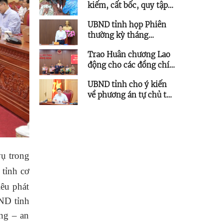
kiếm, cất bốc, quy tập
trên địa bàn tỉnh
thêm 5 hài cốt liệt sĩ
UBND tỉnh họp Phiên
thường kỳ tháng
7/2026
Trao Huân chương Lao
động cho các đồng chí
nguyên lãnh đạo tỉnh
UBND tỉnh cho ý kiến
về phương án tự chủ tài
chính đối với Trường
Đại học Phạm Văn
Đồng
vụ trong
tỉnh cơ
iêu phát
ND tỉnh
òng – an