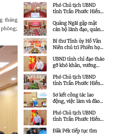
Phó Chủ tịch UBND
Hội nghị và Triển lãm
tỉnh Trần Phước Hiền
tỉnh Quảng Ngãi
chủ trì họp giao ban
g tháng
Quảng Ngãi gặp mặt
triển khai thực hiện
 phòng;
cán bộ lãnh đạo, quản
Nghị quyết 57
lý thuộc diện Ban
Bí thư Tỉnh ủy Hồ Văn
Thường vụ Tỉnh ủy
Niên chủ trì Phiên họp
quản lý được quy hoạch
Ban Chỉ đạo các công
chức vụ cao hơn
UBND tỉnh chỉ đạo tháo
trình trọng điểm
gỡ khó khăn, vướng
mắc cho các dự án tồn
Phó Chủ tịch UBND
đọng, kéo dài
tỉnh Trần Phước Hiền
làm việc với Trung tâm
Sơ kết công tác lao
Ứng dụng Khoa học và
động, việc làm và đào
Công nghệ
tạo nghề 6 tháng đầu
Phó Chủ tịch UBND
năm 2026
tỉnh Trần Phước Hiền
chỉ đạo tháo gỡ vướng
Đăk Pék tiếp tục tìm
mắc các dự án lưới điện