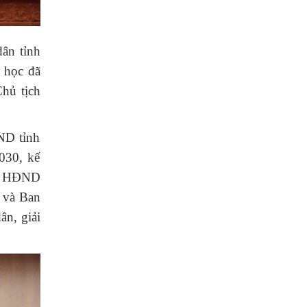
dân tỉnh
n học đã
hủ tịch
ND tỉnh
030, kế
ình HĐND
ị và Ban
ân, giải