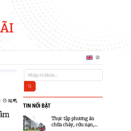
ÃI
|
TIN NỔI BẬT
tâm
Thực tập phương án
chữa cháy, cứu nạn,
cứu hộ tại Trung tâm