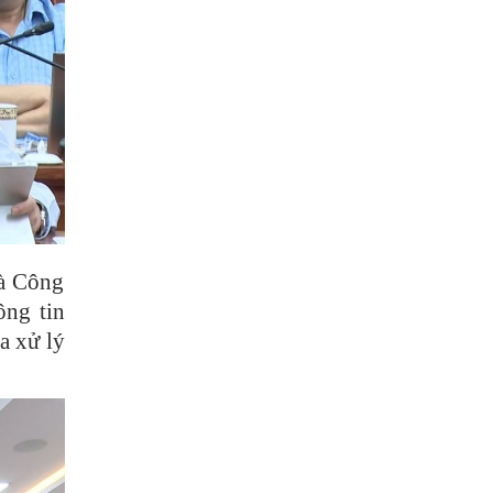
và Công
ông tin
a xử lý