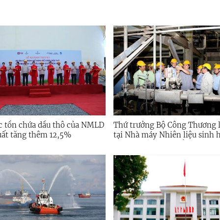
c tồn chứa dầu thô của NMLD
Thứ trưởng Bộ Công Thương 
ất tăng thêm 12,5%
tại Nhà máy Nhiên liệu sinh 
Dung Quất: Thúc đẩy vận hành
công suất, chủ động nguồn E
xăng E10