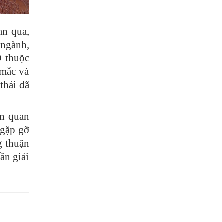
an qua,
 ngành,
9 thuộc
 mắc và
thải đã
ên quan
 gặp gỡ
g thuận
ần giải