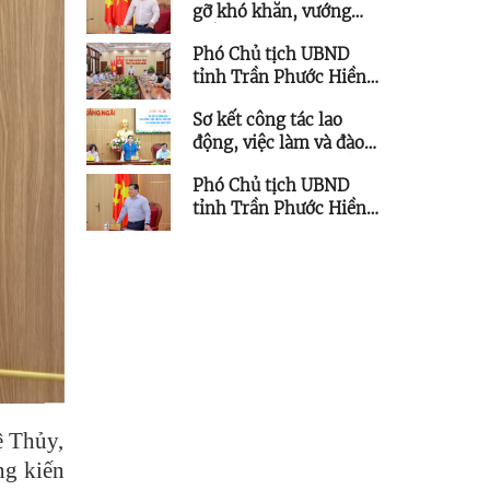
gỡ khó khăn, vướng
mắc cho các dự án tồn
Phó Chủ tịch UBND
đọng, kéo dài
tỉnh Trần Phước Hiền
làm việc với Trung tâm
Sơ kết công tác lao
Ứng dụng Khoa học và
động, việc làm và đào
Công nghệ
tạo nghề 6 tháng đầu
Phó Chủ tịch UBND
năm 2026
tỉnh Trần Phước Hiền
chỉ đạo tháo gỡ vướng
mắc các dự án lưới điện
trên địa bàn tỉnh
ệ Thủy,
ng kiến