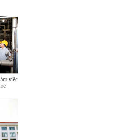
làm việc
học
 tối đa
100 cho