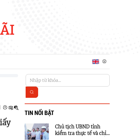
ÃI
|
TIN NỔI BẬT
iấy
Chủ tịch UBND tỉnh
kiểm tra thực tế và chỉ
đạo tháo gỡ vướng mắc