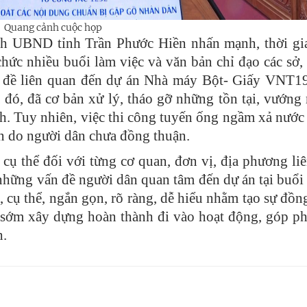
Quang cảnh cuộc họp
ịch UBND tỉnh Trần Phước Hiền nhấn mạnh, thời gi
ức nhiều buổi làm việc và văn bản chỉ đạo các sở,
ấn đề liên quan đến dự án Nhà máy Bột- Giấy VNT1
 đó, đã cơ bản xử lý, tháo gỡ những tồn tại, vướng
h. Tuy nhiên, việc thi công tuyến ống ngầm xả nước 
n do người dân chưa đồng thuận.
ụ thể đối với từng cơ quan, đơn vị, địa phương li
 những vấn đề người dân quan tâm đến dự án tại buổi
, cụ thể, ngắn gọn, rõ ràng, dễ hiểu nhằm tạo sự đồn
n sớm xây dựng hoàn thành đi vào hoạt động, góp ph
h.