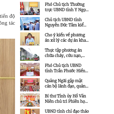
Phó Chủ tịch Thường
các dự án giao thông
trực UBND tỉnh Y Ngọc
trọng điểm
làm việc với xã Đăk Pék
tiến độ
Chủ tịch UBND tỉnh
về thực hiện “Chiến
ông tác
Nguyễn Đức Tâm kiểm
dịch 500 ngày đêm”
tra tiến độ các dự án
Cho ý kiến về phương
trọng điểm của Hòa
án xử lý các dự án khai
Phát tại KKT Dung Quất
thác quỹ đất để phát
Thực tập phương án
triển kết cấu hạ tầng
chữa cháy, cứu nạn,
trên địa bàn phía Tây
cứu hộ tại Trung tâm
tỉnh
Phó Chủ tịch UBND
Hội nghị và Triển lãm
tỉnh Trần Phước Hiền
tỉnh Quảng Ngãi
chủ trì họp giao ban
Quảng Ngãi gặp mặt
triển khai thực hiện
cán bộ lãnh đạo, quản
Nghị quyết 57
lý thuộc diện Ban
Bí thư Tỉnh ủy Hồ Văn
Thường vụ Tỉnh ủy
Niên chủ trì Phiên họp
quản lý được quy hoạch
Ban Chỉ đạo các công
chức vụ cao hơn
UBND tỉnh chỉ đạo tháo
trình trọng điểm