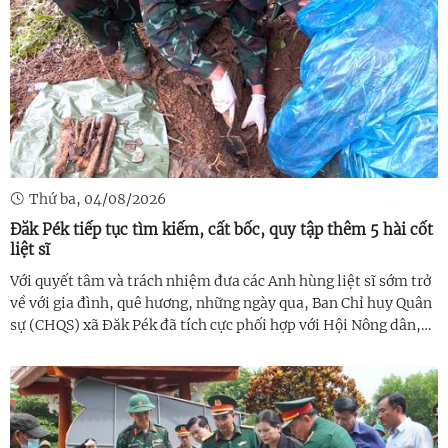
Thứ ba, 04/08/2026
Đăk Pék tiếp tục tìm kiếm, cất bốc, quy tập thêm 5 hài cốt
liệt sĩ
Với quyết tâm và trách nhiệm đưa các Anh hùng liệt sĩ sớm trở
về với gia đình, quê hương, những ngày qua, Ban Chỉ huy Quân
sự (CHQS) xã Đăk Pék đã tích cực phối hợp với Hội Nông dân,
Hội Cựu chiến binh, Đoàn Thanh niên và lực lượng dân quân
tại chỗ ...