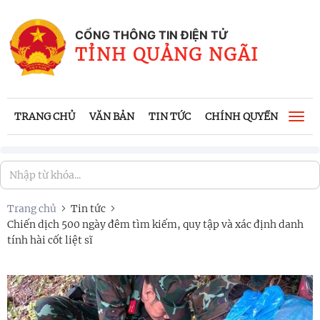
CỔNG THÔNG TIN ĐIỆN TỬ
TỈNH QUẢNG NGÃI
TRANG CHỦ
VĂN BẢN
TIN TỨC
CHÍNH QUYỀN
CÔNG
Togg
navi
Trang chủ
Tin tức
Chiến dịch 500 ngày đêm tìm kiếm, quy tập và xác định danh
tính hài cốt liệt sĩ