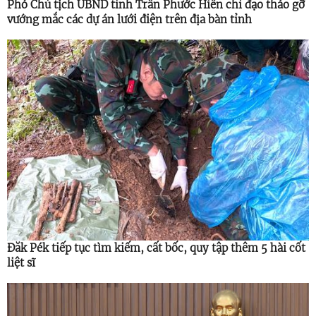
Phó Chủ tịch UBND tỉnh Trần Phước Hiền chỉ đạo tháo gỡ
vướng mắc các dự án lưới điện trên địa bàn tỉnh
Đăk Pék tiếp tục tìm kiếm, cất bốc, quy tập thêm 5 hài cốt
liệt sĩ