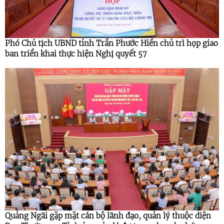
Phó Chủ tịch UBND tỉnh Trần Phước Hiền chủ trì họp giao
ban triển khai thực hiện Nghị quyết 57
Quảng Ngãi gặp mặt cán bộ lãnh đạo, quản lý thuộc diện