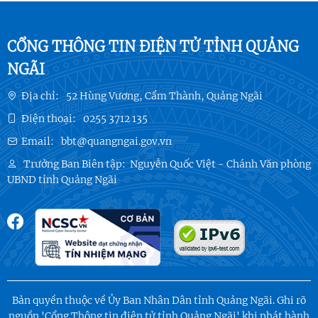
CỔNG THÔNG TIN ĐIỆN TỬ TỈNH QUẢNG
NGÃI
Địa chỉ:
52 Hùng Vương, Cẩm Thành, Quảng Ngãi
Điện thoại:
0255 3712 135
Email:
bbt@quangngai.gov.vn
Trưởng Ban Biên tập:
Nguyễn Quốc Việt - Chánh Văn phòng
UBND tỉnh Quảng Ngãi
Bản quyền thuộc về Ủy Ban Nhân Dân tỉnh Quảng Ngãi. Ghi rõ
nguồn 'Cổng Thông tin điện tử tỉnh Quảng Ngãi' khi phát hành