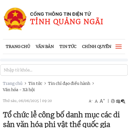
CỔNG THÔNG TIN ĐIỆN TỬ
TỈNH QUẢNG NGÃI
TRANG CHỦ
VĂN BẢN
TIN TỨC
CHÍNH QUYỀN
CÔNG
Togg
navi
Trang chủ
Tin tức
Tin chỉ đạo điều hành
Văn hóa - Xã hội
+
A
-
A
|
Thứ sáu, 06/06/2025
|
09:20
A
Tổ chức lễ công bố danh mục các di
sản văn hóa phi vật thể quốc gia