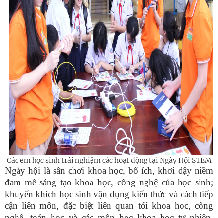
Các em học sinh trải nghiệm các hoạt động tại Ngày Hội STEM
Ngày hội là sân chơi khoa học, bổ ích, khơi dậy niềm
đam mê sáng tạo khoa học, công nghệ của học sinh;
khuyến khích học sinh vận dụng kiến thức và cách tiếp
cận liên môn, đặc biệt liên quan tới khoa học, công
nghệ, toán học và các môn học khoa học tự nhiên,