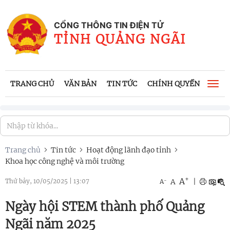
CỔNG THÔNG TIN ĐIỆN TỬ
TỈNH QUẢNG NGÃI
TRANG CHỦ
VĂN BẢN
TIN TỨC
CHÍNH QUYỀN
CÔNG
Togg
navi
Trang chủ
Tin tức
Hoạt động lãnh đạo tỉnh
Khoa học công nghệ và môi trường
+
A
-
A
|
Thứ bảy, 10/05/2025
|
13:07
A
Ngày hội STEM thành phố Quảng
Ngãi năm 2025