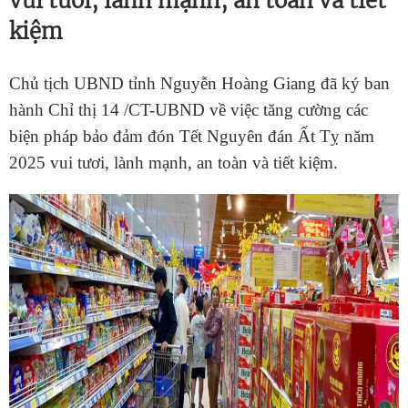
vui tươi, lành mạnh, an toàn và tiết
kiệm
Chủ tịch UBND tỉnh Nguyễn Hoàng Giang đã ký ban
hành Chỉ thị 14 /CT-UBND về việc tăng cường các
biện pháp bảo
đảm
đón
Tết Nguyên đán
Ất Tỵ năm
2025 vui tươi, lành mạnh,
an toàn
và
tiết
kiệm.