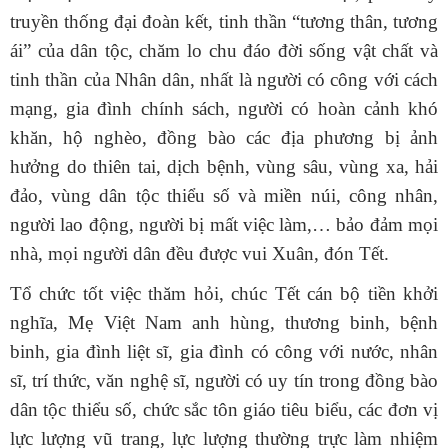
truyền thống đại đoàn kết, tinh thần “tương thân, tương
ái” của dân tộc,
chăm lo
chu đáo đ
ời sống vật chất
và
tinh thần
của
N
hân dân
,
nhất là
người có công với cách
mạng,
gia đình
chính sách
, người có hoàn cảnh khó
khăn
,
hộ nghèo, đồng bào các địa phương
bị
ảnh
hưởng
do
thiên tai, dịch bệnh, vùng sâu, vùng xa, hải
đảo, vùng dân tộc thiểu số và miền núi, công nhân,
người lao động, người bị mất việc làm,…
bảo đảm
mọi
nhà, mọi người dân đều được vui Xuân,
đón Tết.
Tổ chức tốt việc thăm hỏi, chúc Tết cán bộ
tiền khởi
nghĩa
,
Mẹ
Việt Nam
a
nh hùng,
thương binh, bệnh
binh, gia đình liệt sĩ, gia đình có công với nước, nhân
sĩ, trí thức, văn nghệ sĩ, người có uy tín trong đồng bào
dân tộc thiểu số, chức sắc tôn giáo tiêu biểu, các đơn vị
lực lượng vũ trang, lực lượng thường trực làm nhiệm