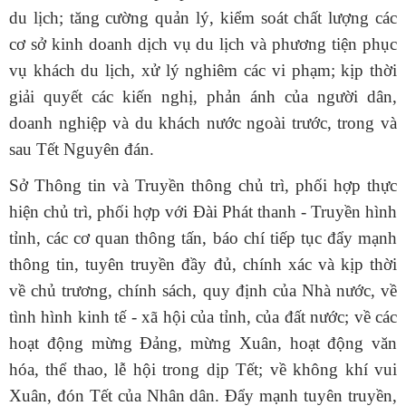
du lịch; tăng cường quản lý, kiểm soát chất lượng các
cơ sở kinh doanh dịch vụ du lịch và phương tiện phục
vụ khách du lịch, xử lý nghiêm các vi phạm; kịp thời
giải quyết các kiến nghị, phản ánh của người dân,
doanh nghiệp và du khách nước ngoài trước, trong và
sau Tết Nguyên đán.
Sở Thông tin và Truyền thông
chủ trì, phối hợp thực
hiện chủ trì, phối hợp với Đài Phát thanh - Truyền hình
tỉnh, các cơ quan thông tấn, báo chí tiếp tục đ
ẩy mạnh
thông tin
, tuyên truyền
đầy đủ, chính xác và kịp thời
về
chủ trương, chính sách, quy định của Nhà nước, về
tình hình kinh tế - xã hội của tỉnh, của đất nước; về các
hoạt động
mừng Đảng, mừng
X
uân,
hoạt động văn
hóa, thể thao, lễ hội trong dịp Tết; về
không khí vui
X
uân, đón Tết của
N
hân dân
. Đẩy mạnh tuyên truyền,