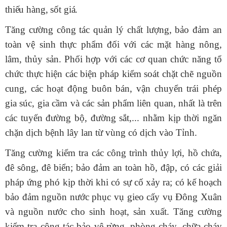
thiếu hàng, sốt giá.
Tăng cường công tác quản lý chất lượng, bảo đảm an
toàn vệ sinh thực phẩm đối với các mặt hàng nông,
lâm, thủy sản. Phối hợp với các cơ quan chức năng tổ
chức thực hiện các biện pháp kiểm soát chặt chẽ nguồn
cung, các hoạt động buôn bán, vận chuyển trái phép
gia súc, gia cầm và các sản phẩm liên quan, nhất là trên
các tuyến đường bộ, đường sắt,... nhằm kịp thời ngăn
chặn dịch bệnh lây lan từ vùng có dịch vào Tỉnh.
Tăng cường kiểm tra các công trình thủy lợi, hồ chứa,
đê sông, đê biển; bảo đảm an toàn hồ, đập, có các giải
pháp ứng phó kịp thời khi có sự cố xảy ra
; có kế hoạch
bảo đảm nguồn nước phục vụ gieo cấy vụ Đông Xuân
và nguồn nước cho sinh hoạt, sản xuất
.
Tăng cường
kiểm tra công tác bảo vệ rừng, phòng cháy, chữa cháy