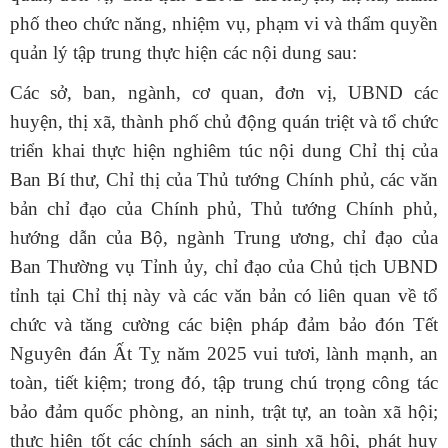
phố
theo chức năng, nhiệm vụ, phạm vi và thẩm quyền
quản lý
tập trung thực hiện các
nội dung
sau:
Các sở, ban, ngành, cơ quan, đơn vị, UBND các
huyện, thị xã, thành phố c
hủ động quán triệt và tổ chức
triển khai thực hiện nghiêm túc nội dung Chỉ thị của
Ban Bí thư, Chỉ thị của Thủ tướng Chính phủ, các văn
bản chỉ đạo của Chính phủ, Thủ tướng Chính phủ,
hướng dẫn của Bộ, ngành Trung ương, chỉ đạo của
Ban Thường vụ Tỉnh ủy,
chỉ đạo của Chủ tịch UBND
tỉnh tại
Chỉ thị
này và các văn bản có liên quan về tổ
chức và tăng cường các biện pháp đảm bảo đón Tết
Nguyên đán Ất Tỵ năm 2025 vui tươi, lành mạnh, an
toàn, tiết kiệm; trong đó,
tập trung
chú trọng
công tác
bảo đảm
quốc phòng,
an ninh
,
trật tự, an toàn xã hội
;
thực hiện tốt các chính sách an sinh xã hội, phát huy