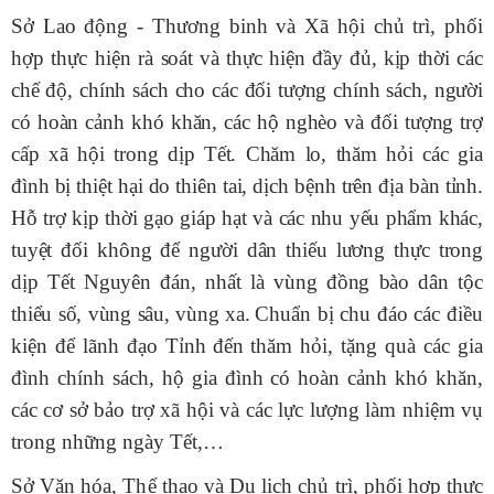
Sở Lao động
-
Thương binh và Xã hội chủ trì, phối
hợp
thực hiện r
à soát và thực hiện đầy đủ, kịp thời các
chế độ, chính sách cho các đối tượng chính sách, người
có hoàn cảnh khó khăn, các hộ nghèo và đối tượng trợ
cấp xã hội
trong dịp Tết
. Chăm lo, thăm hỏi các gia
đình bị thiệt hại do thiên tai, dịch bệnh trên địa bàn tỉnh.
H
ỗ trợ
kịp thời gạo giáp hạt và các nhu yếu phẩm khác
,
tuyệt đối không để người dân thiếu lương thực trong
dịp Tết
N
guyên đán
, nhất là vùng đồng bào dân tộc
thiểu số
, vùng sâu, vùng xa.
C
huẩn bị
chu đáo
các điều
kiện để lãnh đạo Tỉnh
đến
thăm
hỏi, tặng quà
các gia
đình chính sách,
hộ gia đình có hoàn cảnh
khó
khăn
,
các cơ sở bảo trợ xã hội
và các lực lượng làm nhiệm vụ
trong những ngày Tết,…
S
ở Văn hóa, Thể thao và Du lịch chủ trì, phối hợp
thực