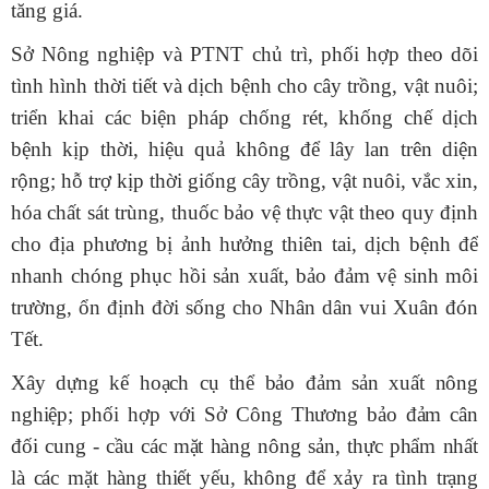
tăng giá.
Sở Nông nghiệp và PTNT chủ trì, phối hợp t
heo dõi
tình hình thời tiết và dịch bệnh cho cây trồng, vật nuôi;
triển khai các biện pháp chống rét, khống chế dịch
bệnh kịp thời, hiệu quả
không để lây lan trên diện
rộng
;
hỗ trợ kịp thời giống cây trồng,
vật nuôi,
vắc xin,
hóa chất sát trùng
, thuốc bảo vệ thực vật
theo quy định
cho địa phương bị ảnh hưởng thiên tai, dịch bệnh để
nhanh chóng phục hồi sản xuất, bảo đảm vệ sinh môi
trường, ổn định đời sống cho
N
hân dân vui Xuân đón
Tết
.
Xây dựng kế hoạch cụ thể bảo đảm
sản xuất nông
nghiệp
;
phối hợp với Sở Công Thương bảo đảm cân
đối cung - cầu các mặt
hàng
nông sản, thực phẩm nhất
là các mặt hàng thiết yếu,
không để xảy ra tình trạng