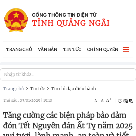
CỔNG THÔNG TIN ĐIỆN TỬ
TỈNH QUẢNG NGÃI
TRANG CHỦ
VĂN BẢN
TIN TỨC
CHÍNH QUYỀN
CÔNG
Togg
navi
Trang chủ
Tin tức
Tin chỉ đạo điều hành
+
A
-
A
|
Thứ sáu, 03/01/2025
|
15:10
A
Tăng cường các biện pháp bảo đảm
đón Tết Nguyên đán Ất Tỵ năm 2025