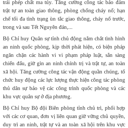
trái phép chất ma túy.
Tăng cường công tác bảo đảm
trật tự an toàn giao thông, phòng chống cháy nổ; hạn
chế tối đa tình trạng ùn tắc giao thông, cháy nổ trước,
trong và sau Tết Nguyên đán,...
Bộ Chỉ huy Quân sự tỉnh
chủ động nắm chắt tình hình
an ninh quốc phòng, kịp thời phát hiện, có biện pháp
ngăn chặn các hành vi vi phạm pháp luật, s
ẵn sàng
chiến đấu, giữ gìn an ninh chính trị và trật tự
,
an toàn
xã hội.
Tăng cường
công tác vận động quần chúng, tổ
chức huy động các lực lượng thực hiện công tác phòng
thủ dân sự bảo vệ các công trình quốc phòng và các
khu vực quân sự ở địa phương.
Bộ Chỉ huy Bộ đội Biên phòng tỉnh c
hủ trì, phối hợp
với các cơ quan, đơn vị liên quan giữ vững chủ quyền,
duy trì an ninh, trật tự và an toàn xã hội trên khu vực