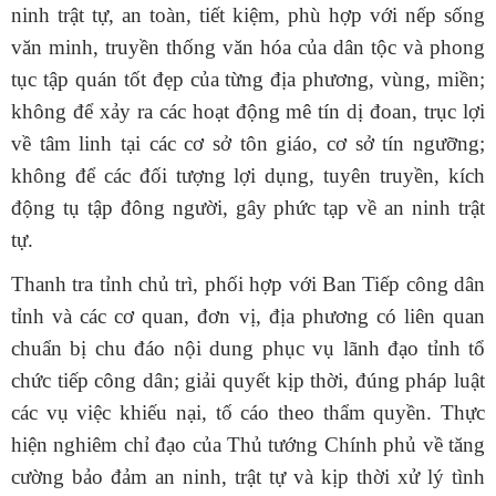
ninh trật tự, an toàn, tiết kiệm, phù hợp với nếp sống
văn minh, truyền thống văn hóa của dân tộc và phong
tục tập quán tốt đẹp của từng địa phương, vùng, miền;
không để xảy ra các hoạt động mê tín dị đoan, trục lợi
về tâm linh tại các cơ sở tôn giáo, cơ sở tín ngưỡng;
không để các đối tượng lợi dụng, tuyên truyền, kích
động tụ tập đông người, gây phức tạp về an ninh trật
tự.
Thanh tra tỉnh chủ trì, phối hợp
với Ban Tiếp công dân
tỉnh và các cơ quan, đơn vị, địa phương có liên quan
chuẩn bị chu đáo nội dung phục vụ lãnh đạo tỉnh t
ổ
chức tiếp công dâ
n;
giải quyết kịp thời, đúng pháp luật
các vụ việc khiếu nại, tố cáo theo thẩm quyền. Thực
hiện nghiêm chỉ đạo của Thủ tướng Chính phủ về tăng
cường bảo đảm an ninh, trật tự và kịp thời xử lý tình