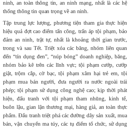
ninh, an toàn
thông tin, an ninh mạng, nhất là các hệ
thống thông tin quan trọng về an ninh
.
T
ập trung lực lượng, phương tiện tham gia thực hiện
hiệu quả đợt
cao điểm tấn công, trấn áp tội phạm, bảo
đảm an ninh, trật tự, nhất là khoảng thời gian trước,
trong và sau Tế
t.
Triệt xóa các băng, nhóm liên quan
đến “tín dụng đen”, “núp bóng” doanh nghiệp, băng,
nhóm bảo kê trên các lĩnh vực; tội phạm cướp, cướp
giật, trộm cắp, cờ bạc, tội phạm xâm hại trẻ em, tội
phạm mua bán người, đưa người ra nước ngoài trái
phép; tội phạm sử dụng công nghệ cao
; k
ịp thời phát
hiện, đấu tranh với tội phạm tham nhũng, kinh tế,
buôn lậu, gian lận thương mại, hàng giả, an toàn thực
phẩm. Đấu tranh triệt phá các đường dây sản xuất, mua
bán, vận chuyển ma túy, các tụ điểm tổ chức, sử dụng