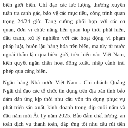
biên giới biển.
C
hỉ đạo các lực lượng thường xuyên
tuần tra canh gác, bảo vệ các mục tiêu, công trình quan
trọng 24/24 giờ.
T
ăng cường phối hợp với các cơ
quan, đơn vị chức năng liên quan
k
ịp thời phát hiện,
đấu tranh
, xử lý nghiêm
với các hoạt động vi phạm
pháp luật, buôn lậu
hàng hóa
trên biển, ma túy từ nước
ngoài thẩm lậu qua biên giới, trên biển vào Việt Nam;
k
iên quyết ngăn chặn
hoạt động
xuất, nhập cảnh trái
phép qua cảng biển
.
Ngân hàng Nhà nước
Việt Nam
-
Chi nhánh Quảng
Ngãi
c
hỉ đạo
các tổ chức tín dụng trên địa bàn tỉnh bảo
đảm đáp ứng kịp thời nhu cầu vốn tín dụng phục vụ
phát triển sản xuất, kinh doanh trong dịp cuối năm và
đầu năm mới Ất Tỵ năm 2025. B
ảo đảm chất lượng, an
toàn dịch vụ thanh toán, đáp ứng tốt
nhu
cầu rút tiền