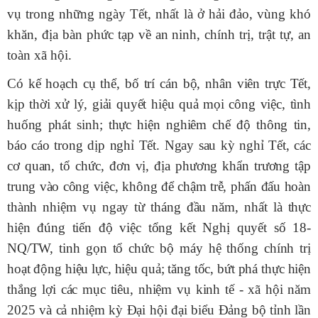
vụ trong những ngày Tết,
nhất là
ở hải đảo, vùng khó
khăn, địa bàn phức tạp về an ninh
,
chính trị, trật tự, an
toàn xã hội
.
Có kế hoạch cụ thể, bố trí cán bộ, nhân viên trực Tết,
kịp thời xử lý, giải quyết hiệu quả mọi công việc, tình
huống phát sinh; thực hiện nghiêm chế độ thông tin,
báo cáo trong dịp nghỉ Tết
. Ngay sau kỳ nghỉ Tết, các
cơ quan, tổ chức, đơn vị, địa phương khẩn trương tập
trung vào công việc, không để chậm trễ, phấn đấu hoàn
thành nhiệm vụ ngay từ tháng đầu năm, nhất là thực
hiện đúng tiến độ việc tổng kết Nghị quyết số 18-
NQ/TW, tinh gọn tổ chức bộ máy hệ thống chính trị
hoạt động hiệu lực, hiệu quả; tăng tốc, bứt phá thực hiện
thắng lợi các mục tiêu, nhiệm vụ kinh tế - xã hội năm
2025 và cả nhiệm kỳ Đại hội đại biểu Đảng bộ tỉnh lần