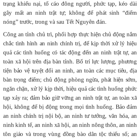
trạng khiếu nại, tố cáo đông người, phức tạp, kéo dài
gây mất an ninh trật tự; không để phát sinh
“
điểm
nóng
”
trước, trong và sau Tết
Nguyên đán
.
Công an tỉnh chủ trì, phối hợp
thực hiện c
hủ động nắm
chắc tình hình
an ninh chính trị, để kịp thời xử lý hiệu
quả các tình huống có tác động đến an ninh trật tự, an
toàn xã hội trên địa bàn tỉnh. Bố trí lực lượng, phương
tiện bảo vệ tuyệt đối an ninh, an toàn các mục tiêu, địa
bàn trọng điểm; chủ động phòng ngừa, phát hiện sớm,
ngăn chặn, xử lý kịp thời, hiệu quả các tình huống phức
tạp xảy ra;
đảm bảo
giữ vững an ninh
trật tự, an toàn xã
hội, không để bị động trong mọi tình huống
. Bảo
đảm
an ninh chính trị nội bộ,
an ninh tư tưởng, văn hóa, an
ninh kinh tế, an ninh xã hội, an ninh nông thôn,
an ninh
tôn giáo và trong vùng đồng bào dân tộc thiểu số; an