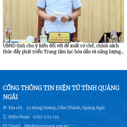
UBND tỉnh cho ý kiến đối với đề xuất cơ chế, chính sách
thúc đẩy phát triển Trung tâm lọc hóa dầu và năng lượng
quốc gia
CỔNG THÔNG TIN ĐIỆN TỬ TỈNH QUẢNG
NGÃI
Địa chỉ:
52 Hùng Vương, Cẩm Thành, Quảng Ngãi
Điện thoại:
0255 3712 135
Email:
bbt@quangngai.gov.vn