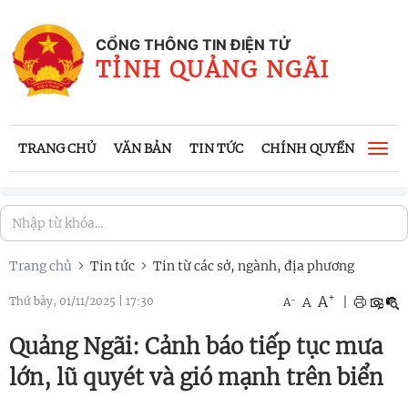
CỔNG THÔNG TIN ĐIỆN TỬ
TỈNH QUẢNG NGÃI
TRANG CHỦ
VĂN BẢN
TIN TỨC
CHÍNH QUYỀN
CÔNG
Togg
navi
Trang chủ
Tin tức
Tin từ các sở, ngành, địa phương
+
A
-
A
|
Thứ bảy, 01/11/2025
|
17:30
A
Quảng Ngãi: Cảnh báo tiếp tục mưa
lớn, lũ quyét và gió mạnh trên biển