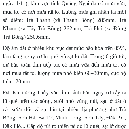
ngày 1/11), khu vực tỉnh Quảng Ngãi đã có mưa vừa,
mưa to, có nơi mưa rất to. Lượng mưa ghi nhận tại một
số điểm: Trà Thanh (xã Thanh Bồng) 285mm, Trà
Nham (xã Tây Trà Bồng) 262mm, Trà Phú (xã Đông
Trà Bồng) 250,6mm.
Độ ẩm đất ở nhiều khu vực đạt mức bão hòa trên 85%,
làm tăng nguy cơ lũ quét và sạt lở đất. Trong 6 giờ tới,
dự báo toàn tỉnh tiếp tục có mưa vừa đến mưa to, có
nơi mưa rất to, lượng mưa phổ biến 60–80mm, cục bộ
trên 120mm.
Đài Khí tượng Thủy văn tỉnh cảnh báo nguy cơ xảy ra
lũ quét trên các sông, suối nhỏ vùng núi, sạt lở đất ở
các sườn dốc và sụt lún tại nhiều địa phương như Trà
Bồng, Sơn Hà, Ba Tơ, Minh Long, Sơn Tây, Đăk Pxi,
Đăk Plô... Cấp độ rủi ro thiên tai do lũ quét, sạt lở được