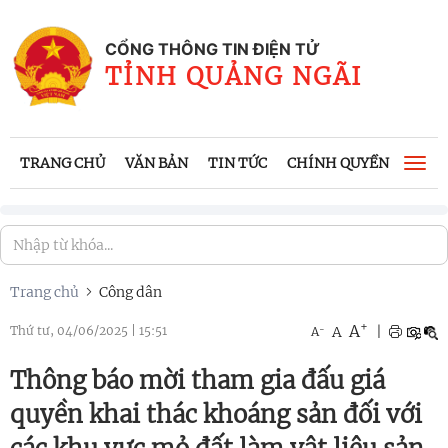
CỔNG THÔNG TIN ĐIỆN TỬ
TỈNH QUẢNG NGÃI
TRANG CHỦ
VĂN BẢN
TIN TỨC
CHÍNH QUYỀN
CÔNG
Togg
navi
Trang chủ
Công dân
+
A
-
A
|
Thứ tư, 04/06/2025
|
15:51
A
Thông báo mời tham gia đấu giá
quyền khai thác khoáng sản đối với