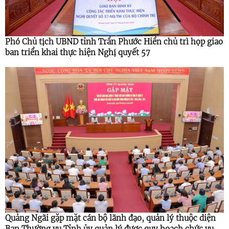
Phó Chủ tịch UBND tỉnh Trần Phước Hiền chủ trì họp giao
ban triển khai thực hiện Nghị quyết 57
Quảng Ngãi gặp mặt cán bộ lãnh đạo, quản lý thuộc diện
Ban Thường vụ Tỉnh ủy quản lý được quy hoạch chức vụ